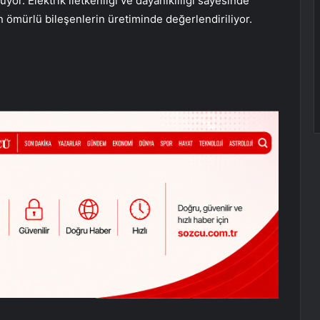
yor. Elektrik iletkenliği ve dayanıklılığı sayesinde
n ömürlü bileşenlerin üretiminde değerlendiriliyor.