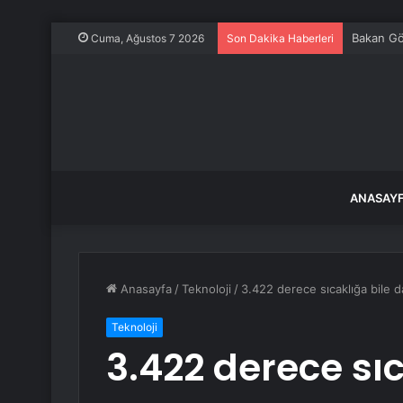
Bakan Gök
Cuma, Ağustos 7 2026
Son Dakika Haberleri
ANASAY
Anasayfa
/
Teknoloji
/
3.422 derece sıcaklığa bile d
Teknoloji
3.422 derece sıc