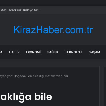
taş: Terörsüz Türkiye tarihi bir adımdır
FA
HABER
EKONOMI
SAĞLIK
TEKNOLOJI
YAŞAM
ayanıyor: Doğadaki en sıra dışı metallerden biri
aklığa bile