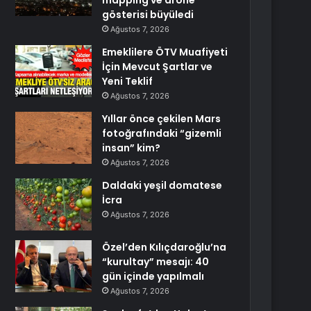
mapping ve drone
gösterisi büyüledi
Ağustos 7, 2026
Emeklilere ÖTV Muafiyeti
İçin Mevcut Şartlar ve
Yeni Teklif
Ağustos 7, 2026
Yıllar önce çekilen Mars
fotoğrafındaki “gizemli
insan” kim?
Ağustos 7, 2026
Daldaki yeşil domatese
İcra
Ağustos 7, 2026
Özel’den Kılıçdaroğlu’na
“kurultay” mesajı: 40
gün içinde yapılmalı
Ağustos 7, 2026