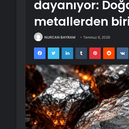
dayanıyor: Doğa
metallerden bir
NURCAN BAYRAM
Temmuz 6, 2026
Facebook
Twitter
LinkedIn
Tumblr
Pinterest
Reddit