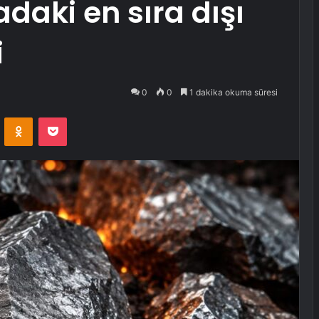
daki en sıra dışı
i
0
0
1 dakika okuma süresi
VKontakte
Odnoklassniki
Pocket