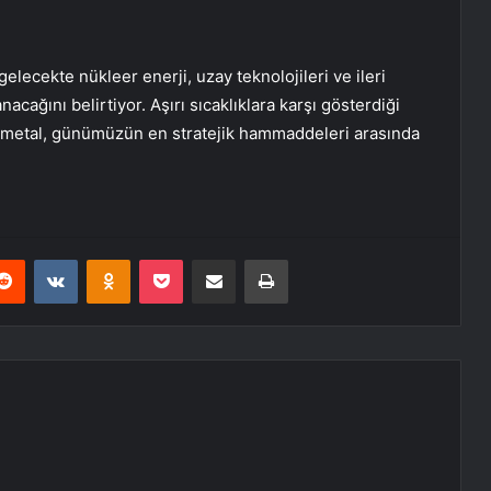
elecekte nükleer enerji, uzay teknolojileri ve ileri
cağını belirtiyor. Aşırı sıcaklıklara karşı gösterdiği
 metal, günümüzün en stratejik hammaddeleri arasında
erest
Reddit
VKontakte
Odnoklassniki
Pocket
E-Posta ile paylaş
Yazdır