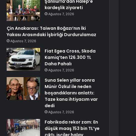
Şanlıurfa’dan Halep’e
kardeşlik ziyareti
Ağustos 7, 2026
Çin Anakarası: Taiwan Boğazı’nın İki
Yakası Arasındaki İşbirliği Durdurulamaz
Ağustos 7, 2026
Fiat Egea Cross, Skoda
Kamiq’ten 126.300 TL
Daha Pahalı
Ağustos 7, 2026
Suna Selen yıllar sonra
Münir Özkul ile neden
boşandıklarını anlattı:
Taze kana ihtiyacım var
dedi
Ağustos 7, 2026
Fabrikada rekor zam: En
düşük maaş 153 bin TL’ye
çıktı, işçiler halay