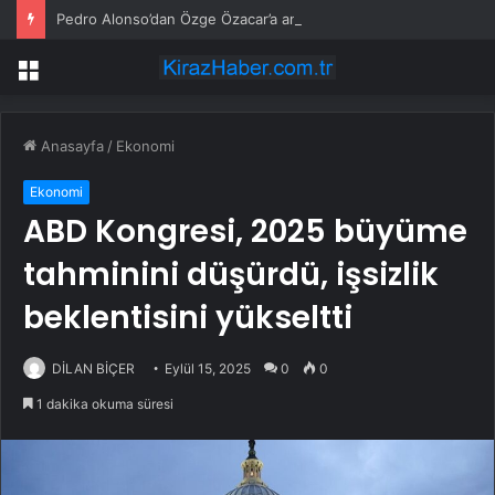
Pedro Alonso’dan Özge Özacar’a anlamlı hediye
Menü
Anasayfa
/
Ekonomi
Ekonomi
ABD Kongresi, 2025 büyüme
tahminini düşürdü, işsizlik
beklentisini yükseltti
DİLAN BİÇER
Eylül 15, 2025
0
0
1 dakika okuma süresi