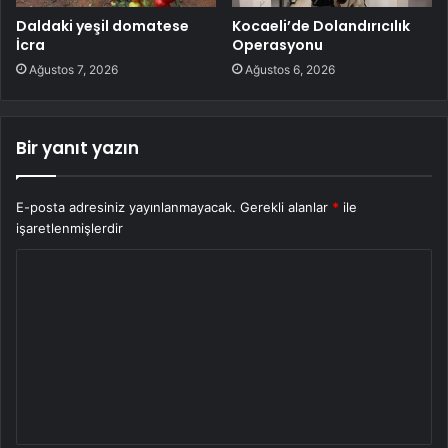
Daldaki yeşil domatese
Kocaeli’de Dolandırıcılık
İcra
Operasyonu
Ağustos 7, 2026
Ağustos 6, 2026
Bir yanıt yazın
E-posta adresiniz yayınlanmayacak.
Gerekli alanlar
*
ile
işaretlenmişlerdir
Y
o
r
u
m
*