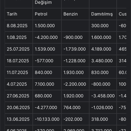
Değişim
Tarih
Petrol
Benzin
Damıtılmış
Cush
8.08.2025
1.500.000
300.000
-600.
1.08.2025
-4.200.000
-900.000
1.600.000
1.700
25.07.2025
1.539.000
-1.739.000
4.189.000
465.
18.07.2025
-577.000
-1.228.000
3.480.000
314.0
11.07.2025
840.000
1.930.000
830.000
60.00
4.07.2025
7.100.000
-2.200.000
-800.000
100.0
27.06.2025
680.000
1.920.000
-3.458.000
-1.41
20.06.2025
-4.277.000
764.000
-1.026.000
-75.0
13.06.2025
-10.133.000
-202.000
318.000
-800.
6.06.2025
-370.000
2.969.000
3.712.000
-728.