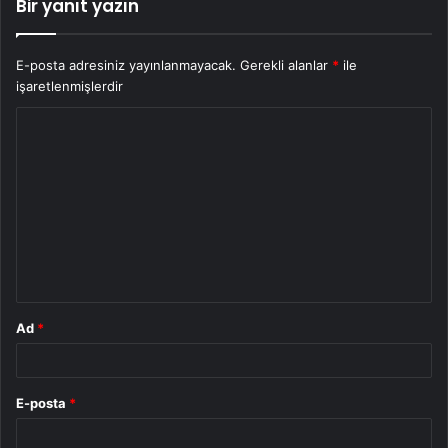
Bir yanıt yazın
E-posta adresiniz yayınlanmayacak.
Gerekli alanlar
*
ile
işaretlenmişlerdir
Y
o
r
u
m
*
Ad
*
E-posta
*