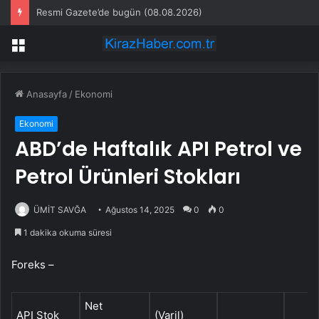
Resmi Gazete’de bugün (08.08.2026)
Menü
Anasayfa
/
Ekonomi
Ekonomi
ABD’de Haftalık API Petrol ve
Petrol Ürünleri Stokları
ÜMİT SAVĞA
Ağustos 14, 2025
0
0
1 dakika okuma süresi
Foreks –
Net
API Stok
(Varil)