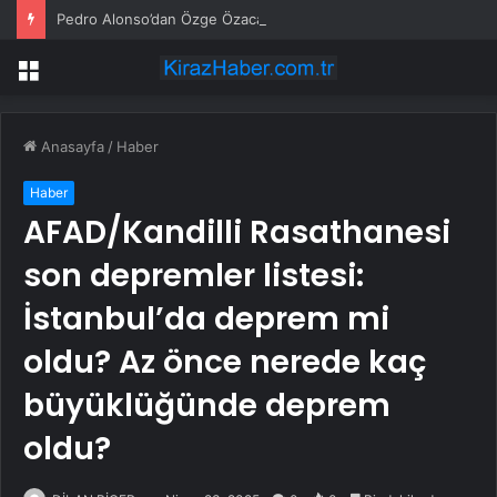
Pedro Alonso’dan Özge Özacar’a anlamlı hediye
Menü
Anasayfa
/
Haber
Haber
AFAD/Kandilli Rasathanesi
son depremler listesi:
İstanbul’da deprem mi
oldu? Az önce nerede kaç
büyüklüğünde deprem
oldu?