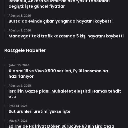
İstanbul, Ankara ve İzmir’de akaryakıt tabelaları
değişti: İşte güncel fiyatlar
Ağustos 8, 2026
Bursa’da evinde çıkan yangında hayatını kaybetti
Ağustos 8, 2026
Manavgat’taki trafik kazasında 5 kişi hayatını kaybetti
Rastgele Haberler
Şubat 13, 2026
Xiaomi 18 ve Vivo X500 serileri, Eylül lansmanına
hazırlanıyor
Ağustos 9, 2025
İsrail’in Gazze planı: Muhalefet eleştirdi Hamas tehdit
etti
Eylül 14, 2025
Süt ürünleri üretimi yükselişte
Mayıs 7, 2026
Edirne’de Hafriyat Döken Sürücüye 63 Bin Lira Ceza