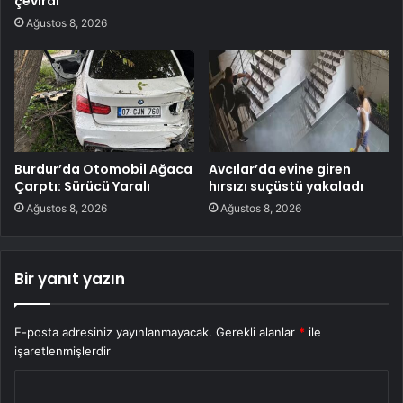
çevirdi
Ağustos 8, 2026
Burdur’da Otomobil Ağaca
Avcılar’da evine giren
Çarptı: Sürücü Yaralı
hırsızı suçüstü yakaladı
Ağustos 8, 2026
Ağustos 8, 2026
Bir yanıt yazın
E-posta adresiniz yayınlanmayacak.
Gerekli alanlar
*
ile
işaretlenmişlerdir
Y