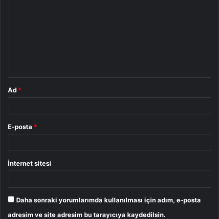
o
r
u
m
*
Ad
*
E-posta
*
İnternet sitesi
Daha sonraki yorumlarımda kullanılması için adım, e-posta
adresim ve site adresim bu tarayıcıya kaydedilsin.