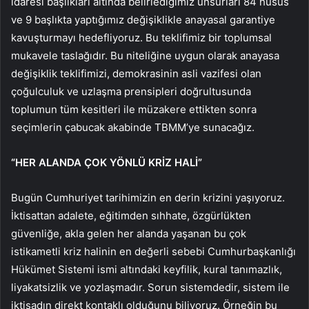
idaresi başlıkları altında belirlediğimiz unsurları 84 husus
ve 9 başlıkta yaptığımız değişiklikle anayasal garantiye
kavuşturmayı hedefliyoruz. Bu teklifimiz bir toplumsal
mukavele taslağıdır. Bu niteliğine uygun olarak anayasa
değişiklik teklifimizi, demokrasinin asli vazifesi olan
çoğulculuk ve uzlaşma prensipleri doğrultusunda
toplumun tüm kesitleri ile müzakere ettikten sonra
seçimlerin çabucak akabinde TBMM’ye sunacağız.
“HER ALANDA ÇOK YÖNLÜ KRİZ HALİ”
Bugün Cumhuriyet tarihimizin en derin krizini yaşıyoruz.
İktisattan adalete, eğitimden sıhhate, özgürlükten
güvenliğe, akla gelen her alanda yaşanan bu çok
istikametli kriz halinin en değerli sebebi Cumhurbaşkanlığı
Hükümet Sistemi ismi altındaki keyfilik, kural tanımazlık,
liyakatsizlik ve yozlaşmadır. Sorun sistemdedir, sistem ile
iktisadın direkt kontaklı olduğunu biliyoruz. Örneğin bu