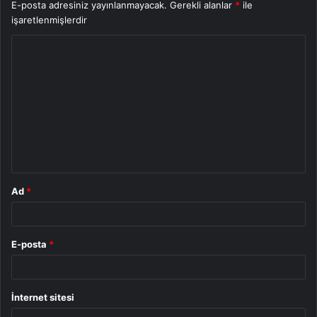
E-posta adresiniz yayınlanmayacak.
Gerekli alanlar
*
ile
işaretlenmişlerdir
Y
o
r
u
m
*
Ad
*
E-posta
*
İnternet sitesi