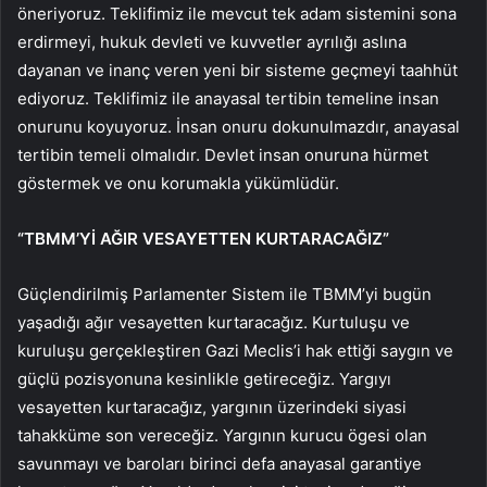
öneriyoruz. Teklifimiz ile mevcut tek adam sistemini sona
erdirmeyi, hukuk devleti ve kuvvetler ayrılığı aslına
dayanan ve inanç veren yeni bir sisteme geçmeyi taahhüt
ediyoruz. Teklifimiz ile anayasal tertibin temeline insan
onurunu koyuyoruz. İnsan onuru dokunulmazdır, anayasal
tertibin temeli olmalıdır. Devlet insan onuruna hürmet
göstermek ve onu korumakla yükümlüdür.
“TBMM’Yİ AĞIR VESAYETTEN KURTARACAĞIZ”
Güçlendirilmiş Parlamenter Sistem ile TBMM’yi bugün
yaşadığı ağır vesayetten kurtaracağız. Kurtuluşu ve
kuruluşu gerçekleştiren Gazi Meclis’i hak ettiği saygın ve
güçlü pozisyonuna kesinlikle getireceğiz. Yargıyı
vesayetten kurtaracağız, yargının üzerindeki siyasi
tahakküme son vereceğiz. Yargının kurucu ögesi olan
savunmayı ve baroları birinci defa anayasal garantiye