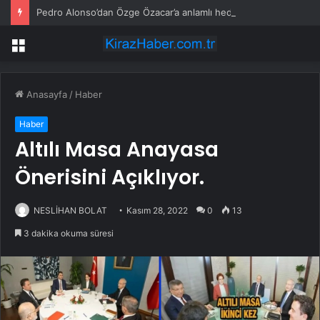
Pedro Alonso’dan Özge Özacar’a anlamlı hediye
Menü
Anasayfa
/
Haber
Haber
Altılı Masa Anayasa
Önerisini Açıklıyor.
NESLİHAN BOLAT
Kasım 28, 2022
0
13
3 dakika okuma süresi