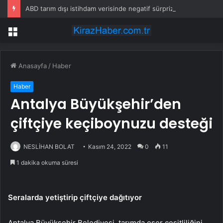
ABD tarım dışı istihdam verisinde negatif sürpriz
Menü
Anasayfa
/
Haber
Haber
Antalya Büyükşehir’den
çiftçiye keçiboynuzu desteği
NESLİHAN BOLAT
Kasım 24, 2022
0
11
1 dakika okuma süresi
Seralarda yetiştirip çiftçiye dağıtıyor
Antalya Büyükşehir Belediyesi, tarımda eser çeşitliliğini