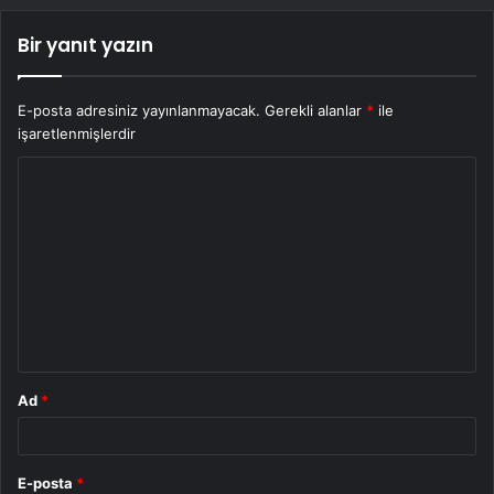
Bir yanıt yazın
E-posta adresiniz yayınlanmayacak.
Gerekli alanlar
*
ile
işaretlenmişlerdir
Y
o
r
u
m
*
Ad
*
E-posta
*