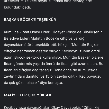
üreticilerimize keçi boynuzu fidanı hibe desteğinde
bulunduk” dedi.
BAŞKAN BÖCEK’E TEŞEKKÜR
Kumluca Ziraat Odası Lideri Hidayet Kökçe de Büyükşehir
Belediye Lideri Muhittin Böcek’e çiftçiye verdiği
dayanaktan ötürü teşekkür etti. Kökçe, “Muhittin Başkan
çiftçiye her zaman destek oluyor. Keçiboynuzunun ömrü
uzun. Birçok sektörde kullanılıyor. Muhittin Başkan bizlere
fidan göndermiş yaşı da ömrü de fidan gibi uzun olsun. Bu
fidanları çiftçiye dağıtacağız. Daha önce de Kumluca’da
zeytin fidanı dağıtıldı ve 15 bin zeytin diktik. Keçiboynuzu
da çok güzel olacak” diye konuştu.
MALİYETLER ÇOK YÜKSEK
Keçiboynuzu dayanağı alan Okay Çavuşbekir, “Çiftçilikle