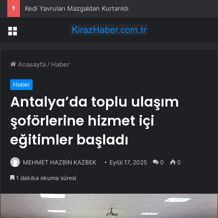
Kedi Yavruları Mazgaldan Kurtarıldı
Menü
Anasayfa
/
Haber
Haber
Antalya’da toplu ulaşım
şoförlerine hizmet içi
eğitimler başladı
MEHMET HAZBİN KAZBEK
Eylül 17, 2025
0
0
1 dakika okuma süresi