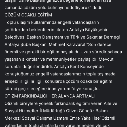
ulaşım daire başkanlığımızca değerlendirerek en kısa
zamanda çözüm yolu bulmayı hedefliyoruz” dedi.
ÇÖZÜM ODAKLI EĞİTİM
Toplu ulaşım kullanımında engelli vatandaşların
şoförlerden beklentilerini ileten Antalya Büyükşehir
Belediyesi Başkan Danışmanı ve Türkiye Sakatlar Derneği
Antalya Şube Başkanı Mehmet Karavural “Son derece
önemli ve gerekli bir eğitim başlatıldı. Uzun süredir sahada
yaşanan sıkıntılar ve memnuniyetler paylaşıldı. Mevcut
sorunlar değerlendirildi. Antalya Kent Konseyinde
konuştuğumuz engelli vatandaşlarımızın toplu taşımada
erişebilirliği ile ilgili konularda çözüm odaklı bir eğitim
süreci geçirileceğine inanıyorum ”diye konuştu.
OTİZM FARKINDALIĞI HER ALANDA ARTMALI
Otizmli bireylere yönelik farkındalık eğitimi veren Aile ve
Sosyal Hizmetler İl Müdürlüğü Otizm Gündüz Bakım
Merkezi Sosyal Çalışma Uzmanı Emre Yakalı ise“Otizmli
vatandaşlar toplu alanlarda ön yargılar nedeniyle çok