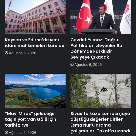
Kayseri ve Edirne’de yeni
Cevdet Yılmaz: Doğru
idare mahkemeleri kuruldu
Politikalar İzleyenler Bu
Dönemde Farklı Bir
Ağustos 6, 2026
Seviyeye Çıkacak
Ağustos 6, 2026
“Mavi Miras” geleceğe
Sivas’ta kaza sonrası çaya
taşınıyor: Van Gölü için
düştüğü değerlendirilen
tarihi zirve
Esma Nur’u arama
çalışmaları Tokat’a uzandı
Ağustos 5, 2026