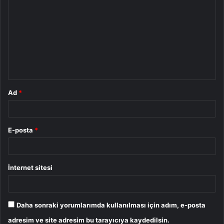
o
r
u
m
*
Ad
*
E-posta
*
İnternet sitesi
Daha sonraki yorumlarımda kullanılması için adım, e-posta
adresim ve site adresim bu tarayıcıya kaydedilsin.