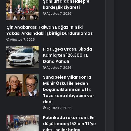
Şanlıurfa’dan Halep’e
kardeşlik ziyareti
Ağustos 7, 2026
Çin Anakarası: Taiwan Boğazı’nın İki
Yakası Arasındaki İşbirliği Durdurulamaz
Ağustos 7, 2026
Fiat Egea Cross, Skoda
Kamiq’ten 126.300 TL
Daha Pahalı
Ağustos 7, 2026
Suna Selen yıllar sonra
Münir Özkul ile neden
boşandıklarını anlattı:
Taze kana ihtiyacım var
dedi
Ağustos 7, 2026
Fabrikada rekor zam: En
düşük maaş 153 bin TL’ye
çıktı, işçiler halay