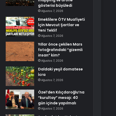
mapping ve drone
gösterisi büyüledi
Ağustos 7, 2026
Emeklilere ÖTV Muafiyeti
İçin Mevcut Şartlar ve
Yeni Teklif
Ağustos 7, 2026
Yıllar önce çekilen Mars
fotoğrafındaki “gizemli
insan” kim?
Ağustos 7, 2026
Daldaki yeşil domatese
İcra
Ağustos 7, 2026
Özel’den Kılıçdaroğlu’na
“kurultay” mesajı: 40
gün içinde yapılmalı
Ağustos 7, 2026