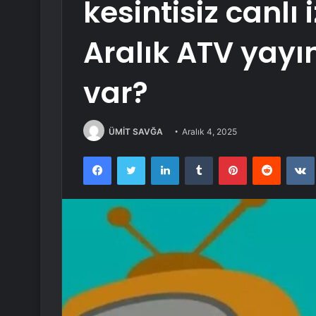
kesintisiz canlı 
Aralık ATV yayı
var?
ÜMİT SAVĞA
Aralık 4, 2025
Facebook
Twitter
LinkedIn
Tumblr
Pinterest
Reddit