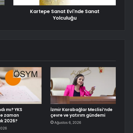
Kartepe Sanat Evi'nde Sanat
Yolculuğu
ndı mı? YKS
İzmir Karabağlar Meclisi’nde
ne zaman
çevre ve yatırım gündemi
ak 2026?
Ağustos 6, 2026
2026