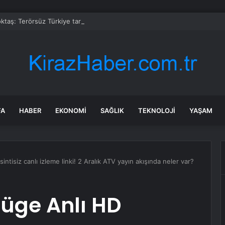
taş: Terörsüz Türkiye tarihi bir adımdır
FA
HABER
EKONOMI
SAĞLIK
TEKNOLOJI
YAŞAM
intisiz canlı izleme linki! 2 Aralık ATV yayın akışında neler var?
Müge Anlı HD