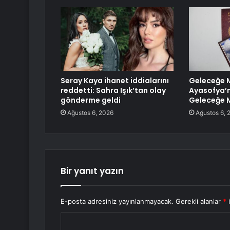
Seray Kaya ihanet iddialarını
Geleceğe 
reddetti: Sahra Işık’tan olay
Ayasofya’n
gönderme geldi
Geleceğe 
Ağustos 6, 2026
Ağustos 6, 
Bir yanıt yazın
E-posta adresiniz yayınlanmayacak.
Gerekli alanlar
*
i
Y