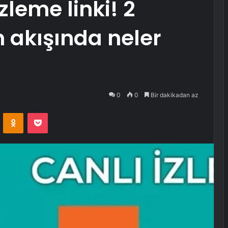
izleme linki! 2
n akışında neler
0
0
Bir dakikadan az
VKontakte
Odnoklassniki
Pocket