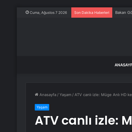
Bakan Gök
Cuma, Ağustos 7 2026
Son Dakika Haberleri
ANASAY
Anasayfa
/
Yaşam
/
ATV canlı izle: Müge Anlı HD kes
Yaşam
ATV canlı izle: 