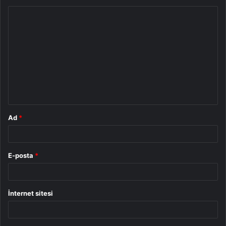
Y
o
r
u
m
*
Ad
*
E-posta
*
İnternet sitesi