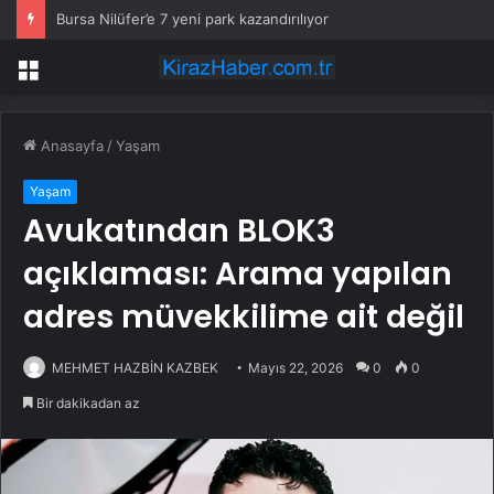
Bursa Nilüfer’e 7 yeni park kazandırılıyor
Menü
Anasayfa
/
Yaşam
Yaşam
Avukatından BLOK3
açıklaması: Arama yapılan
adres müvekkilime ait değil
MEHMET HAZBİN KAZBEK
Mayıs 22, 2026
0
0
Bir dakikadan az