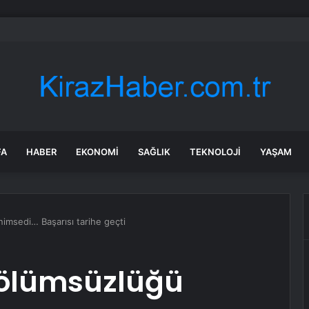
a’daki yangınlarda 4 itfaiye eri hayatını kaybetti
FA
HABER
EKONOMI
SAĞLIK
TEKNOLOJI
YAŞAM
msedi… Başarısı tarihe geçti
ölümsüzlüğü