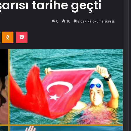
rısı tarihe geçti
0
10
2 dakika okuma süresi
VKontakte
Odnoklassniki
Pocket