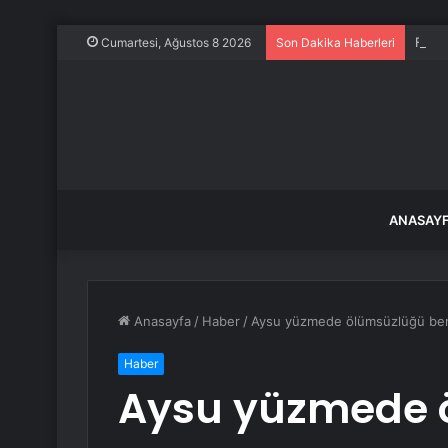
Frans
Cumartesi, Ağustos 8 2026
Son Dakika Haberleri
ANASAY
Anasayfa
/
Haber
/
Aysu yüzmede ölümsüzlüğü beni
Haber
Aysu yüzmede 