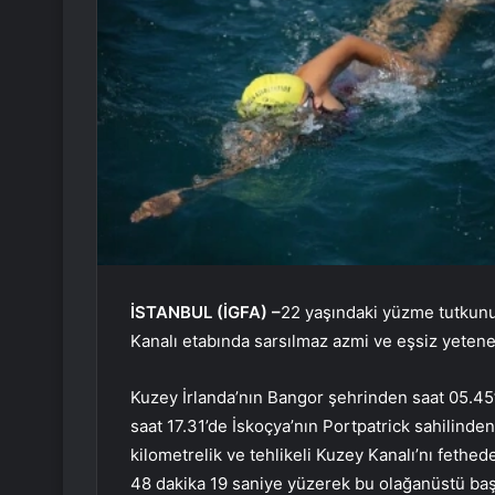
İSTANBUL (İGFA) –
22 yaşındaki yüzme tutkun
Kanalı etabında sarsılmaz azmi ve eşsiz yeteneği
Kuzey İrlanda’nın Bangor şehrinden saat 05.45
saat 17.31’de İskoçya’nın Portpatrick sahilinden 
kilometrelik ve tehlikeli Kuzey Kanalı’nı fethed
48 dakika 19 saniye yüzerek bu olağanüstü başa