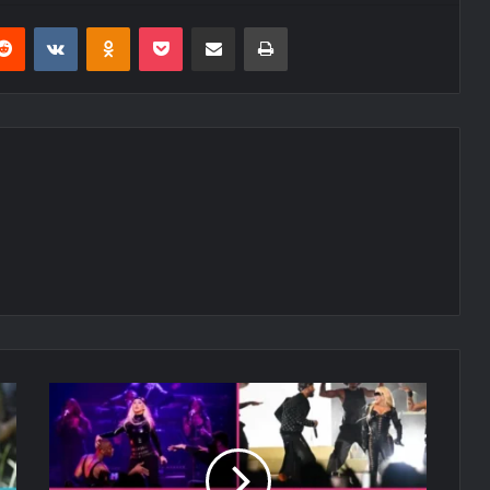
erest
Reddit
VKontakte
Odnoklassniki
Pocket
E-Posta ile paylaş
Yazdır