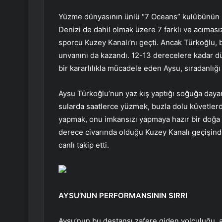
Yüzme dünyasının ünlü “7 Oceans” kulübünün ü
Denizi de dahil olmak üzere 7 farklı ve acıması
sporcu Kuzey Kanalı’nı geçti. Ancak Türkoğlu, 
unvanını da kazandı. 12-13 derecelere kadar düş
bir kararlılıkla mücadele eden Aysu, sıradanlığı 
Aysu Türkoğlu’nun yaz kış yaptığı soğuğa daya
sularda saatlerce yüzmek, buzla dolu küvetlerd
yapmak, onu imkansızı yapmaya hazır bir doğa g
derece civarında olduğu Kuzey Kanalı geçişinde
canlı takip etti.
AYSU’NUN PERFORMANSININ SIRRI
Aysu’nun bu destansı zafere giden yolculuğu, ay