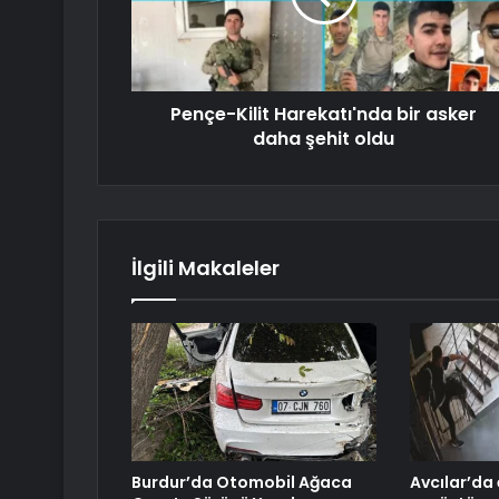
Pençe-Kilit Harekatı'nda bir asker
daha şehit oldu
İlgili Makaleler
Burdur’da Otomobil Ağaca
Avcılar’da 