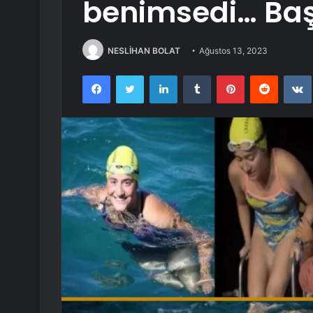
benimsedi… Başa
NESLİHAN BOLAT
Ağustos 13, 2023
Facebook
Twitter
LinkedIn
Tumblr
Pinterest
Reddit