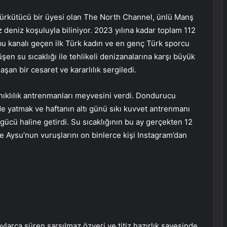
rkütücü bir üyesi olan The North Channel, ünlü Manş
z deniz koşuluyla biliniyor. 2023 yılına kadar toplam 112
bu kanalı geçen ilk Türk kadın ve en genç Türk sporcu
en su sıcaklığı ile tehlikeli denizanalarına karşı büyük
aşan bir cesaret ve kararlılık sergiledi.
nıklılık antrenmanları meyvesini verdi. Dondurucu
e yatmak ve haftanın altı günü sıkı kuvvet antrenmanı
ücü haline getirdi. Su sıcaklığının bu ay gerçekten 12
 Aysu’nun vuruşlarını on binlerce kişi Instagram’dan
larca süren sarsılmaz özveri ve titiz hazırlık sayesinde