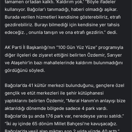
tamamen ortadan kalktı. ‘Kaldırım yok.’ “Böyle ifadeler
kullanıyor. Bağcılar’ı tanımadığı, haberi olmadığı aşikar.
Burada verilen hizmetleri kendisine gösterebiliriz, etrafı
gezdirebiliriz. Burayı bilmediği için kendisine yer tahsis
edeceğiz. , onunla tanışın ve ona etrafı gezdirin.” dedi.
AK Parti İl Başkanlığı’nın “100 Gün Yüz Yüze” programıyla
diğer ilçeleri de ziyaret ettiğini belirten Özdemir, Sarıyer
ve Ataşehir’in bazı mahallelerinde kaldırım bulunmadığını
gördüğünü söyledi.
Bağcılar’da 41 kültür merkezi bulunduğunu, gençlere özel
gençlik ve etüt merkezleri ile şehir kütüphanesi
yaptıklarını belirten Özdemir, “Meral Hanım’ın anlayışı bize
aktarıldığı dönemde bölgede sadece 4 park vardı.
Bağcılar’da şu anda 176 park var, neredeyse yarısı satıldı.”
“İki ay içinde 65 dönüm Millet Bahçesi’ne kavuşacağız.
Bağcılar’da yeşil alan miktarı son 2 yılda yüzde 40 arttı.”