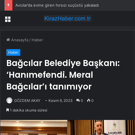
Avcılar’da evine giren hırsızı suçüstü yakaladı
Menü
Anasayfa
/
Haber
Haber
Bağcılar Belediye Başkanı:
‘Hanımefendi. Meral
Bağcılar’ı tanımıyor
GÖZDEM AKAY
Kasım 9, 2023
0
0
1 dakika okuma süresi