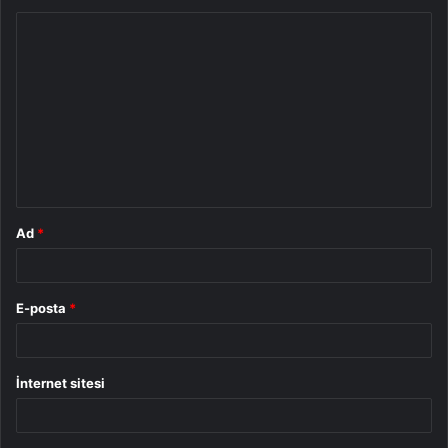
Y
o
r
u
m
*
Ad
*
E-posta
*
İnternet sitesi