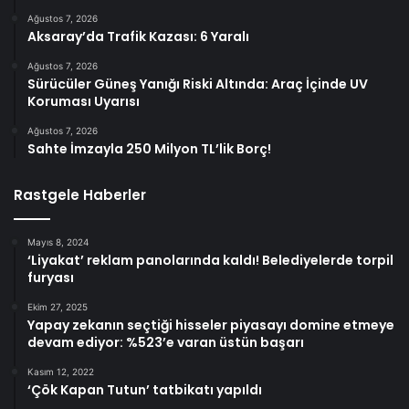
Ağustos 7, 2026
Aksaray’da Trafik Kazası: 6 Yaralı
Ağustos 7, 2026
Sürücüler Güneş Yanığı Riski Altında: Araç İçinde UV
Koruması Uyarısı
Ağustos 7, 2026
Sahte İmzayla 250 Milyon TL’lik Borç!
Rastgele Haberler
Mayıs 8, 2024
‘Liyakat’ reklam panolarında kaldı! Belediyelerde torpil
furyası
Ekim 27, 2025
Yapay zekanın seçtiği hisseler piyasayı domine etmeye
devam ediyor: %523’e varan üstün başarı
Kasım 12, 2022
‘Çök Kapan Tutun’ tatbikatı yapıldı