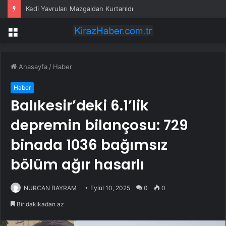
Kedi Yavruları Mazgaldan Kurtarıldı
Menü
Anasayfa
/
Haber
Haber
Balıkesir’deki 6.1’lik
depremin bilançosu: 729
binada 1036 bağımsız
bölüm ağır hasarlı
NURCAN BAYRAM
Eylül 10, 2025
0
0
Bir dakikadan az