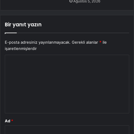
Ağustos 5, 2026
Bir yanıt yazın
E-posta adresiniz yayınlanmayacak.
Gerekli alanlar
*
ile
işaretlenmişlerdir
Y
o
r
u
m
*
Ad
*