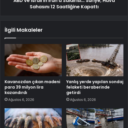
ABD ve İsrail'in İran'a Saldırısı... Suriye, Hava
Sahasını 12 Saatliğine Kapattı
İlgili Makaleler
Kavanozdan çıkan madeni
Yanlış yerde yapılan sondaj
para 39 milyon lira
felaketi beraberinde
kazandırdı
getirdi
Ağustos 6, 2026
Ağustos 6, 2026