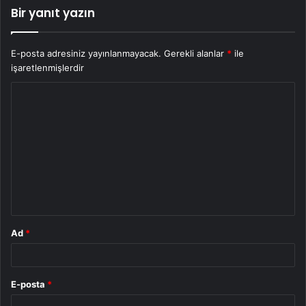
Bir yanıt yazın
E-posta adresiniz yayınlanmayacak.
Gerekli alanlar
*
ile
işaretlenmişlerdir
Y
o
r
u
m
*
Ad
*
E-posta
*