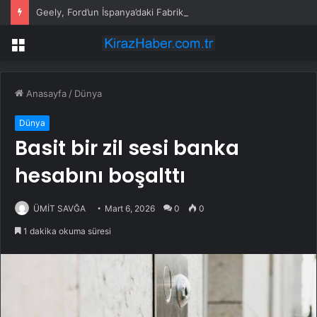
Geely, Ford’un İspanya’daki Fabrikasında Elektrikli Araç Üretecek
Menü
Anasayfa
/
Dünya
Dünya
Basit bir zil sesi banka
hesabını boşalttı
ÜMİT SAVĞA
Mart 6, 2026
0
0
1 dakika okuma süresi