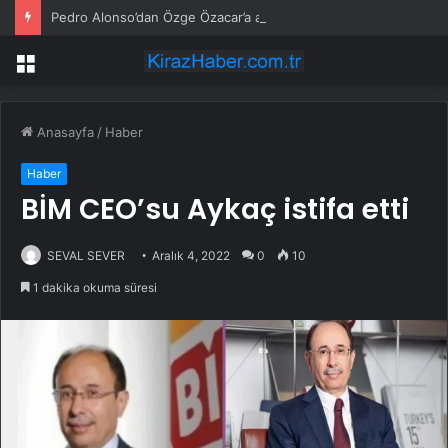
Pedro Alonso’dan Özge Özacar’a anlamlı hediye
Menü
Anasayfa
/
Haber
Haber
BİM CEO’su Aykaç istifa etti
SEVAL SEVER
Aralık 4, 2022
0
10
1 dakika okuma süresi