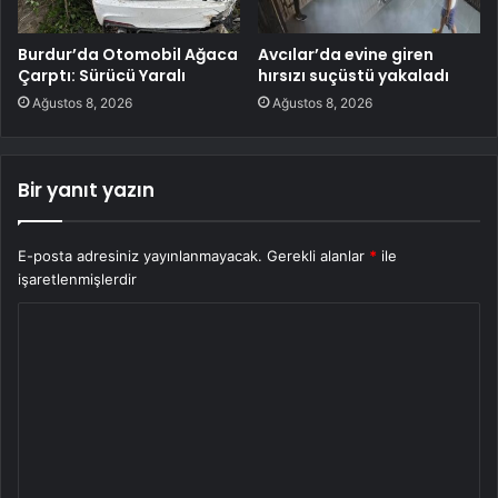
Burdur’da Otomobil Ağaca
Avcılar’da evine giren
Çarptı: Sürücü Yaralı
hırsızı suçüstü yakaladı
Ağustos 8, 2026
Ağustos 8, 2026
Bir yanıt yazın
E-posta adresiniz yayınlanmayacak.
Gerekli alanlar
*
ile
işaretlenmişlerdir
Y
o
r
u
m
*