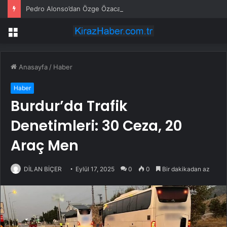
Pedro Alonso’dan Özge Özacar’a anlamlı hediye
Menü
Anasayfa
/
Haber
Haber
Burdur’da Trafik
Denetimleri: 30 Ceza, 20
Araç Men
DİLAN BİÇER
Eylül 17, 2025
0
0
Bir dakikadan az