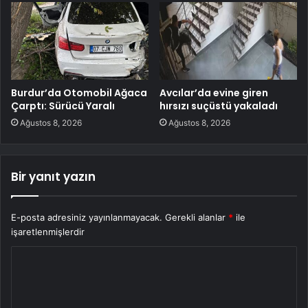
Burdur’da Otomobil Ağaca
Avcılar’da evine giren
Çarptı: Sürücü Yaralı
hırsızı suçüstü yakaladı
Ağustos 8, 2026
Ağustos 8, 2026
Bir yanıt yazın
E-posta adresiniz yayınlanmayacak.
Gerekli alanlar
*
ile
işaretlenmişlerdir
Y
o
r