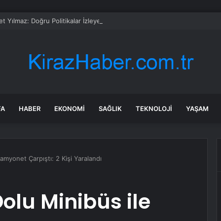
t Yılmaz: Doğru Politikalar İzleyenler Bu Dönemde Farklı Bir Seviyeye Ç
FA
HABER
EKONOMI
SAĞLIK
TEKNOLOJI
YAŞAM
amyonet Çarpıştı: 2 Kişi Yaralandı
olu Minibüs ile