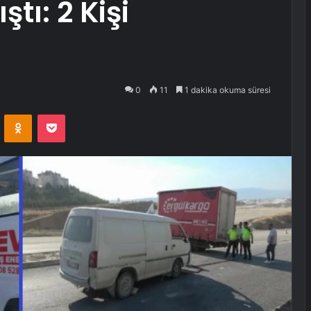
tı: 2 Kişi
0
11
1 dakika okuma süresi
VKontakte
Odnoklassniki
Pocket