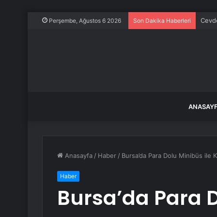
Cevde
Perşembe, Ağustos 6 2026
Son Dakika Haberleri
ANASAY
Anasayfa
/
Haber
/
Bursa’da Para Dolu Minibüs ile K
Haber
Bursa’da Para D