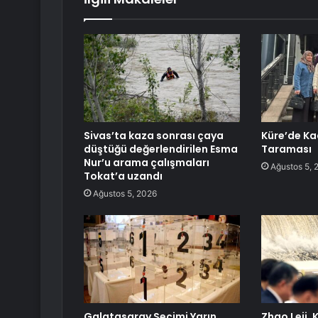
Sivas’ta kaza sonrası çaya
Küre’de Ka
düştüğü değerlendirilen Esma
Taraması
Nur’u arama çalışmaları
Ağustos 5, 
Tokat’a uzandı
Ağustos 5, 2026
Galatasaray Seçimi Yarın
Zhao Leji,