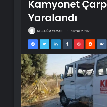
Kamyonet Çarpış
Yaralandı
AYBEGÜM YAMAN
Temmuz 2, 2023
Facebook
Twitter
LinkedIn
Tumblr
Pinterest
Reddit