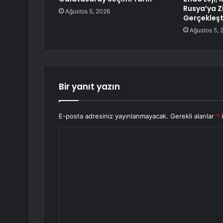
Rusya’ya Z
Ağustos 5, 2026
Gerçekleşt
Ağustos 5, 
Bir yanıt yazın
E-posta adresiniz yayınlanmayacak.
Gerekli alanlar
*
i
Y
o
r
u
m
*