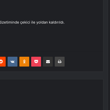
zetiminde çekici ile yoldan kaldırıldı.
erest
Reddit
VKontakte
Odnoklassniki
Pocket
E-Posta ile paylaş
Yazdır