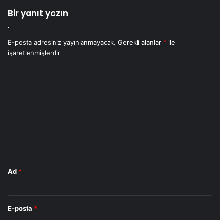
Bir yanıt yazın
E-posta adresiniz yayınlanmayacak.
Gerekli alanlar
*
ile
işaretlenmişlerdir
Y
o
r
u
m
*
Ad
*
E-posta
*