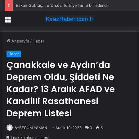
Bakan Göktaş: Terörsüz Türkiye tarihi bir adımdır
Menü
Anasayfa
/
Haber
Haber
Çanakkale ve Aydın’da
Deprem Oldu, Şiddeti Ne
Kadar? 13 Aralık AFAD ve
Kandilli Rasathanesi
Deprem Listesi
AYBEGÜM YAMAN
Aralık 19, 2022
0
6
1 dakika okuma süresi