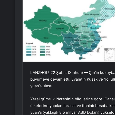
LANZHOU, 22 Şubat (Xinhua) — Çin’in kuzeybatı
büyümeye devam etti. Eyaletin Kuşak ve Yol ülke
yuan’a ulaştı.
Yerel gümrük idaresinin bilgilerine göre, Gansu
ülkelerine yapılan ihracat ve ithalatı hesaba ka
yuan’a (yaklaşık 8,5 milyar ABD Doları) yükseldi