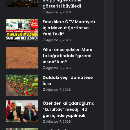
mapping ve drone
gösterisi büyüledi
Ağustos 7, 2026
Emeklilere ÖTV Muafiyeti
İçin Mevcut Şartlar ve
Yeni Teklif
Ağustos 7, 2026
Yıllar önce çekilen Mars
fotoğrafındaki “gizemli
insan” kim?
Ağustos 7, 2026
Daldaki yeşil domatese
İcra
Ağustos 7, 2026
Özel’den Kılıçdaroğlu’na
“kurultay” mesajı: 40
gün içinde yapılmalı
Ağustos 7, 2026