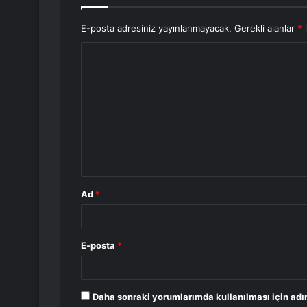
E-posta adresiniz yayınlanmayacak.
Gerekli alanlar
*
i
Y
o
r
u
m
*
Ad
*
E-posta
*
Daha sonraki yorumlarımda kullanılması için adı