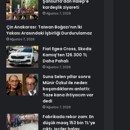
Şanlıurfa’dan Halep’e
kardeşlik ziyareti
Ağustos 7, 2026
Çin Anakarası: Taiwan Boğazı’nın İki
Yakası Arasındaki İşbirliği Durdurulamaz
Ağustos 7, 2026
Fiat Egea Cross, Skoda
Kamiq’ten 126.300 TL
Daha Pahalı
Ağustos 7, 2026
Suna Selen yıllar sonra
Münir Özkul ile neden
boşandıklarını anlattı:
Taze kana ihtiyacım var
dedi
Ağustos 7, 2026
Fabrikada rekor zam: En
düşük maaş 153 bin TL’ye
çıktı, işçiler halay