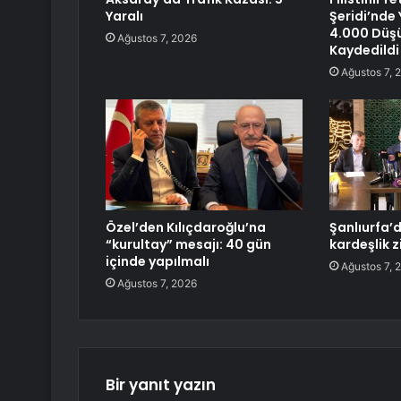
Yaralı
Şeridi’nde Y
4.000 Düş
Ağustos 7, 2026
Kaydedildi
Ağustos 7, 
Özel’den Kılıçdaroğlu’na
Şanlıurfa’
“kurultay” mesajı: 40 gün
kardeşlik z
içinde yapılmalı
Ağustos 7, 
Ağustos 7, 2026
Bir yanıt yazın