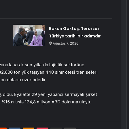
Bakan Göktaş: Terörsüz
Türkiye tarihi bir adımdır
Ağustos 7, 2026
ararlanarak son yıllarda lojistik sektörüne
2.600 ton yük taşıyan 440 sınır ötesi tren seferi
yon doların üzerindedir.
ş oldu. Eyalette 29 yeni yabancı sermayeli şirket
ık %15 artışla 124,8 milyon ABD dolarına ulaştı.
erest
Reddit
VKontakte
Odnoklassniki
Pocket
E-Posta ile paylaş
Yazdır