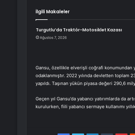
İlgili Makaleler
Turgutlu’da Traktör-Motosiklet Kazası
Ağustos 7, 2026
Gansu, özellikle elverişli coğrafi konumundan y
odaklanmıştır. 2022 yılında devletten toplam 23
yapıldı. Taşınan yükün piyasa değeri 290,6 mil
Geçen yıl Gansu’da yabancı yatırımlarda da artı
kurulurken, fiili yabancı sermaye kullanımı yıll
Facebook
Twitter
LinkedIn
Tumblr
Pint