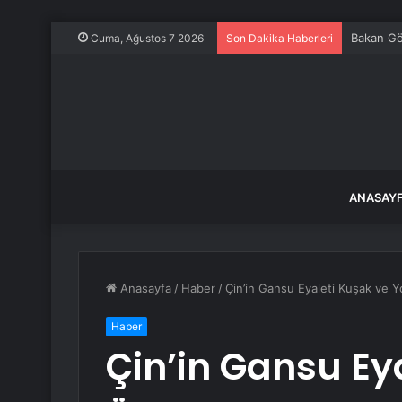
Bakan Gök
Cuma, Ağustos 7 2026
Son Dakika Haberleri
ANASAY
Anasayfa
/
Haber
/
Çin’in Gansu Eyaleti Kuşak ve Yol
Haber
Çin’in Gansu Ey