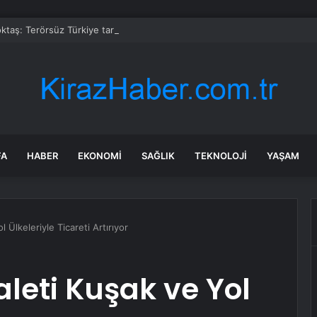
taş: Terörsüz Türkiye tarihi bir adımdır
FA
HABER
EKONOMI
SAĞLIK
TEKNOLOJI
YAŞAM
 Ülkeleriyle Ticareti Artırıyor
aleti Kuşak ve Yol