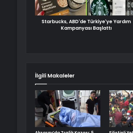
Starbucks, ABD'de Türkiye'ye Yardım
Kampanyası Başlattı
İlgili Makaleler
Aksaray’da Trafik Kazası: 5
Filistinli Y