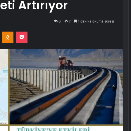
eti Artırıyor
0
7
1 dakika okuma süresi
VKontakte
Odnoklassniki
Pocket