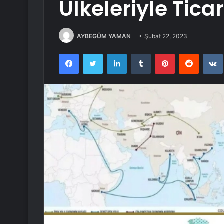
Ülkeleriyle Ticar
AYBEGÜM YAMAN
Şubat 22, 2023
Facebook
Twitter
LinkedIn
Tumblr
Pinterest
Reddit