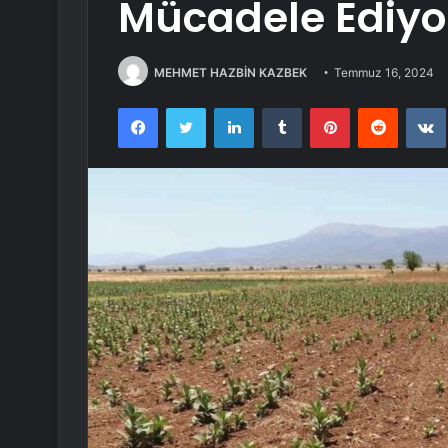
Mücadele Ediyo
MEHMET HAZBİN KAZBEK
Temmuz 16, 2024
Facebook
Twitter
LinkedIn
Tumblr
Pinterest
Reddit