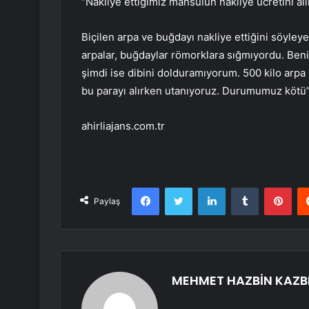
“Nakliye ettiğimiz mahsulün nakliye ücretini al
Biçilen arpa ve buğdayı nakliye ettiğini söyleye
arpalar, buğdaylar römorklara sığmıyordu. Be
şimdi ise dibini dolduramıyorum. 500 kilo arpa
bu parayı alırken utanıyoruz. Durumumuz kötü”
ahirliajans.com.tr
Facebook
Twitter
LinkedIn
Tumblr
Pint
Paylaş
MEHMET HAZBİN KAZB