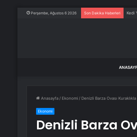
Kedi 
Perşembe, Ağustos 6 2026
Son Dakika Haberleri
ANASAY
Anasayfa
/
Ekonomi
/
Denizli Barza Ovası Kuraklıkl
Ekonomi
Denizli Barza Ov