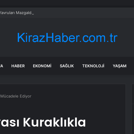
Yavruları Mazgaldan Kurtarıldı
FA
HABER
EKONOMI
SAĞLIK
TEKNOLOJI
YAŞAM
a Mücadele Ediyor
ası Kuraklıkla