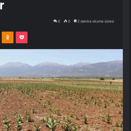
r
0
0
2 dakika okuma süresi
VKontakte
Odnoklassniki
Pocket