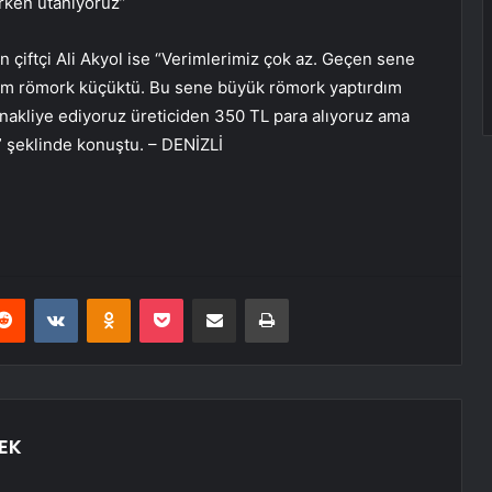
ırken utanıyoruz”
n çiftçi Ali Akyol ise “Verimlerimiz çok az. Geçen sene
nim römork küçüktü. Bu sene büyük römork yaptırdım
 nakliye ediyoruz üreticiden 350 TL para alıyoruz ama
 şeklinde konuştu. – DENİZLİ
erest
Reddit
VKontakte
Odnoklassniki
Pocket
E-Posta ile paylaş
Yazdır
EK