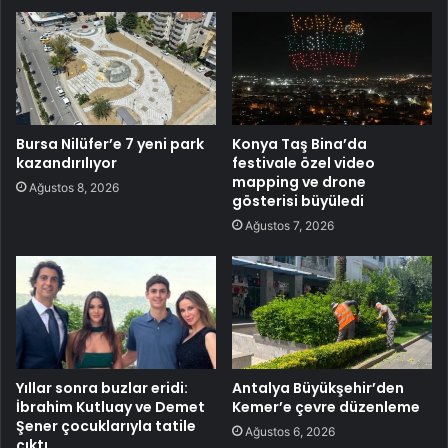
Bursa Nilüfer’e 7 yeni park
Konya Taş Bina’da
kazandırılıyor
festivale özel video
mapping ve drone
Ağustos 8, 2026
gösterisi büyüledi
Ağustos 7, 2026
Yıllar sonra buzlar eridi:
Antalya Büyükşehir’den
İbrahim Kutluay ve Demet
Kemer’e çevre düzenleme
Şener çocuklarıyla tatile
Ağustos 6, 2026
çıktı