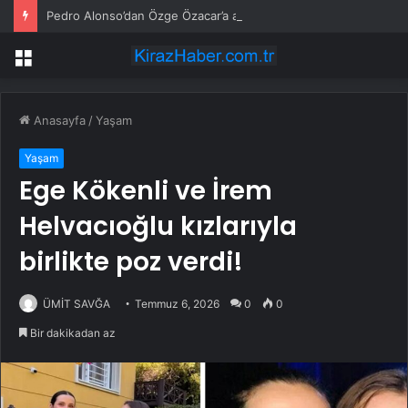
Pedro Alonso’dan Özge Özacar’a anlamlı hediye
Menü
Anasayfa
/
Yaşam
Yaşam
Ege Kökenli ve İrem
Helvacıoğlu kızlarıyla
birlikte poz verdi!
ÜMİT SAVĞA
Temmuz 6, 2026
0
0
Bir dakikadan az