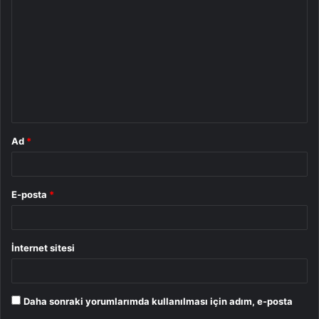
o
r
u
m
*
Ad
*
E-posta
*
İnternet sitesi
Daha sonraki yorumlarımda kullanılması için adım, e-posta