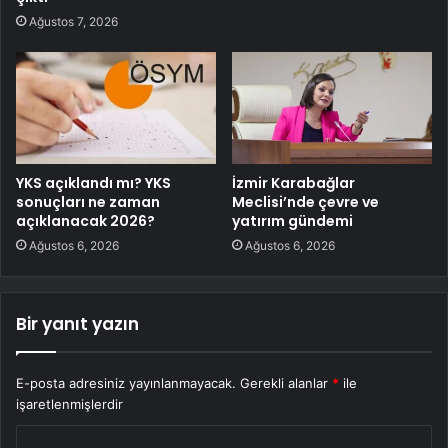
Ağustos 7, 2026
YKS açıklandı mı? YKS
İzmir Karabağlar
sonuçları ne zaman
Meclisi’nde çevre ve
açıklanacak 2026?
yatırım gündemi
Ağustos 6, 2026
Ağustos 6, 2026
Bir yanıt yazın
E-posta adresiniz yayınlanmayacak.
Gerekli alanlar
*
ile
işaretlenmişlerdir
Y