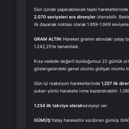
Gün içinde yaşanabilecek tepki hareketlerinde i
2.070 seviyeleri ara dirençler
izlenebilir. Bek
ilk dayanak noktası olarak 1.959-1.949 seviyeleri
GRAM ALTIN
:
Hareket gramın altındaki yatay 
1.242,25’te tamamladı.
Kısa vadede değerli bulduğumuz 22 günlük orta
göstergelerdeki genel olumlu gidişatı olumlu 
Gün içi reaksiyon hareketlerinde
1,257 ilk dir
yukarı yönlü harekete ivme kazandırabilir. 1.280 
1.234 ilk takviye olarak
seviyeyi ver.
GÜMÜŞ
:
Yatay hareketini sürdüren gümüş (XAG