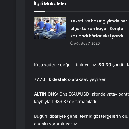
İlgili Makaleler
Tekstil ve hazır giyimde her
ölçekte kan kaybı: Borçlar
katlandı kârlar eksi yazdı
Ağustos 7, 2026
Kısa vadede değerli buluyoruz.
80.30 şimdi il
77.70 ilk destek olarak
seviyeyi ver.
ALTIN ​​ONS
:
Ons (XAU/USD) altında yatay bantta
kaybıyla 1.989.87’de tamamladı.
Bugün itibariyle genel teknik göstergelerin ol
olumlu yorumluyoruz.