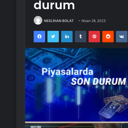
durum
NESLİHAN BOLAT
Nisan 28, 2023
Facebook
Twitter
LinkedIn
Tumblr
Pinterest
Reddit