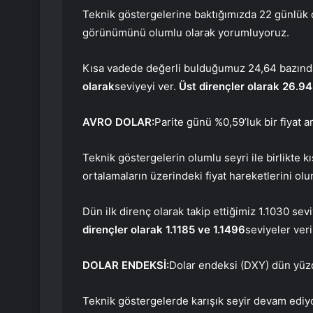
Teknik göstergelerine baktığımızda 22 günlük 
görünümünü olumlu olarak yorumluyoruz.
Kısa vadede değerli bulduğumuz 24,64 bazınd
olarak
seviyeyi ver.
Üst dirençler olarak 26.9
AVRO DOLAR
:
Parite günü %0,59’luk bir fiyat ar
Teknik göstergelerin olumlu seyri ile birlikte
ortalamaların üzerindeki fiyat hareketlerini o
Dün ilk direnç olarak takip ettiğimiz 1.1030 sev
dirençler olarak 1.1185 ve 1.1496
seviyeler veri
DOLAR ENDEKSİ
:
Dolar endeksi (DXY) dün yüzd
Teknik göstergelerde karışık seyir devam ediyor.