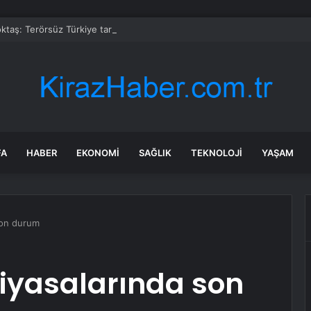
taş: Terörsüz Türkiye tarihi bir adımdır
FA
HABER
EKONOMI
SAĞLIK
TEKNOLOJI
YAŞAM
son durum
iyasalarında son