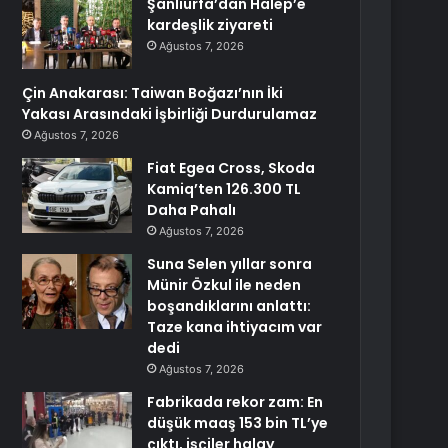
Şanlıurfa’dan Halep’e
kardeşlik ziyareti
Ağustos 7, 2026
Çin Anakarası: Taiwan Boğazı’nın İki
Yakası Arasındaki İşbirliği Durdurulamaz
Ağustos 7, 2026
Fiat Egea Cross, Skoda
Kamiq’ten 126.300 TL
Daha Pahalı
Ağustos 7, 2026
Suna Selen yıllar sonra
Münir Özkul ile neden
boşandıklarını anlattı:
Taze kana ihtiyacım var
dedi
Ağustos 7, 2026
Fabrikada rekor zam: En
düşük maaş 153 bin TL’ye
çıktı, işçiler halay