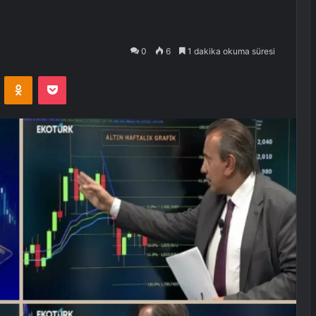
0
6
1 dakika okuma süresi
VKontakte
Odnoklassniki
Pocket