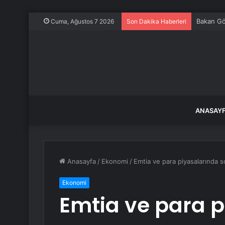
Bakan Gök
Cuma, Ağustos 7 2026
Son Dakika Haberleri
ANASAY
Anasayfa
/
Ekonomi
/
Emtia ve para piyasalarında 
Ekonomi
Emtia ve para p