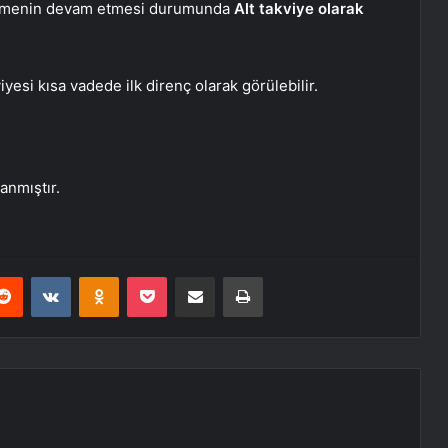
ekilmenin devam etmesi durumunda
Alt takviye olarak
yesi kısa vadede ilk direnç olarak görülebilir.
anmıştır.
erest
Reddit
VKontakte
Odnoklassniki
Pocket
E-Posta ile paylaş
Yazdır