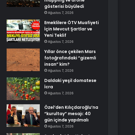
mapping ve drone
gösterisi büyüledi
Ağustos 7, 2026
Emeklilere ÖTV Muafiyeti
İçin Mevcut Şartlar ve
Yeni Teklif
Ağustos 7, 2026
Yıllar önce çekilen Mars
fotoğrafındaki “gizemli
insan” kim?
Ağustos 7, 2026
Daldaki yeşil domatese
İcra
Ağustos 7, 2026
Özel’den Kılıçdaroğlu’na
“kurultay” mesajı: 40
gün içinde yapılmalı
Ağustos 7, 2026