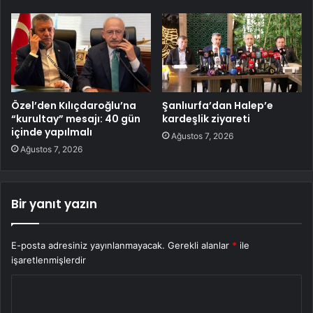
Özel’den Kılıçdaroğlu’na
Şanlıurfa’dan Halep’e
“kurultay” mesajı: 40 gün
kardeşlik ziyareti
içinde yapılmalı
Ağustos 7, 2026
Ağustos 7, 2026
Bir yanıt yazın
E-posta adresiniz yayınlanmayacak.
Gerekli alanlar
*
ile
işaretlenmişlerdir
Y
o