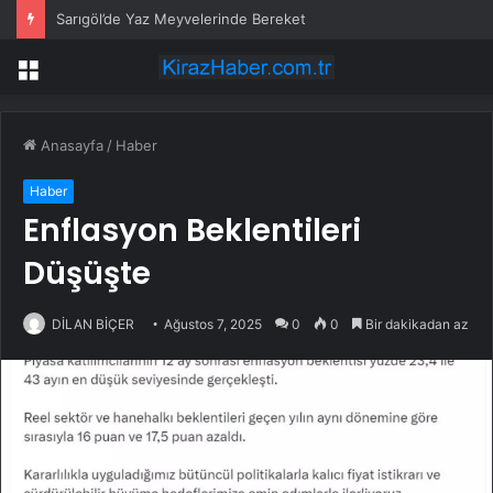
Sarıgöl’de Yaz Meyvelerinde Bereket
Menü
Anasayfa
/
Haber
Haber
Enflasyon Beklentileri
Düşüşte
DİLAN BİÇER
Ağustos 7, 2025
0
0
Bir dakikadan az