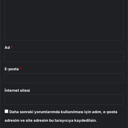
r
u
m
*
Ad
*
E-posta
*
İnternet sitesi
Daha sonraki yorumlarımda kullanılması için adım, e-posta
adresim ve site adresim bu tarayıcıya kaydedilsin.