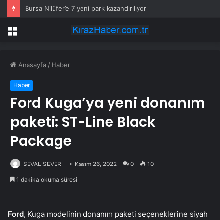
Bursa Nilüfer’e 7 yeni park kazandırılıyor
Menü
Anasayfa
/
Haber
Haber
Ford Kuga’ya yeni donanım
paketi: ST-Line Black
Package
SEVAL SEVER
Kasım 26, 2022
0
10
1 dakika okuma süresi
Ford
, Kuga modelinin donanım paketi seçeneklerine siyah