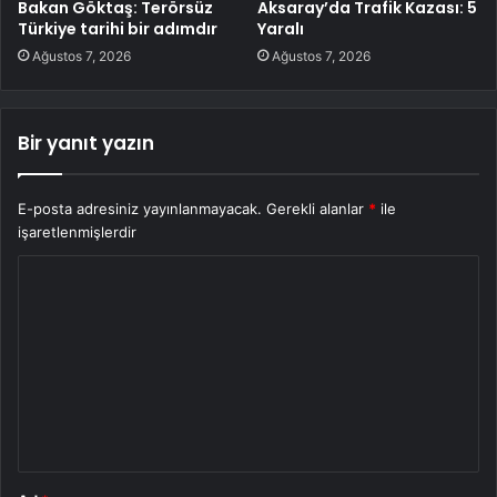
Bakan Göktaş: Terörsüz
Aksaray’da Trafik Kazası: 5
Türkiye tarihi bir adımdır
Yaralı
Ağustos 7, 2026
Ağustos 7, 2026
Bir yanıt yazın
E-posta adresiniz yayınlanmayacak.
Gerekli alanlar
*
ile
işaretlenmişlerdir
Y
o
r
u
m
*