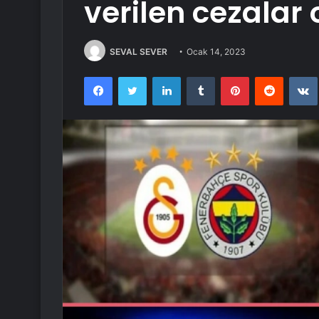
verilen cezalar
SEVAL SEVER
Ocak 14, 2023
Facebook
Twitter
LinkedIn
Tumblr
Pinterest
Reddit