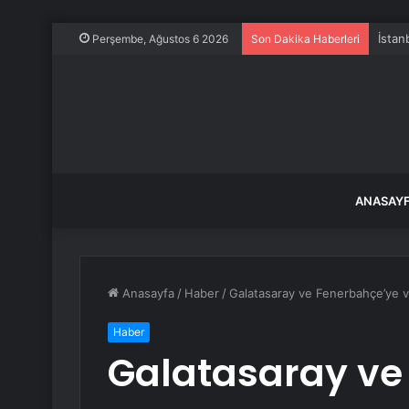
TBMM 
Perşembe, Ağustos 6 2026
Son Dakika Haberleri
ANASAY
Anasayfa
/
Haber
/
Galatasaray ve Fenerbahçe’ye ve
Haber
Galatasaray ve