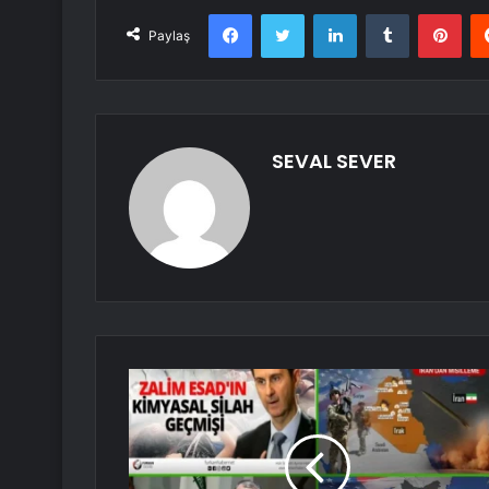
Facebook
Twitter
LinkedIn
Tumblr
Pint
Paylaş
SEVAL SEVER