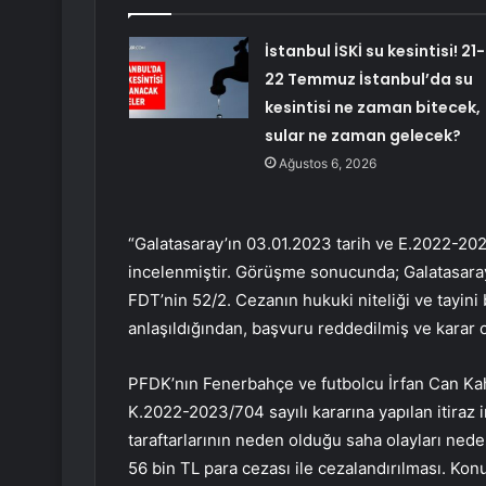
İstanbul İSKİ su kesintisi! 21-
22 Temmuz İstanbul’da su
kesintisi ne zaman bitecek,
sular ne zaman gelecek?
Ağustos 6, 2026
“Galatasaray’ın 03.01.2023 tarih ve E.2022-202
incelenmiştir. Görüşme sonucunda; Galatasaray 
FDT’nin 52/2. Cezanın hukuki niteliği ve tayini
anlaşıldığından, başvuru reddedilmiş ve karar o
PFDK’nın Fenerbahçe ve futbolcu İrfan Can Kahv
K.2022-2023/704 sayılı kararına yapılan itira
taraftarlarının neden olduğu saha olayları ned
56 bin TL para cezası ile cezalandırılması. Konuyl