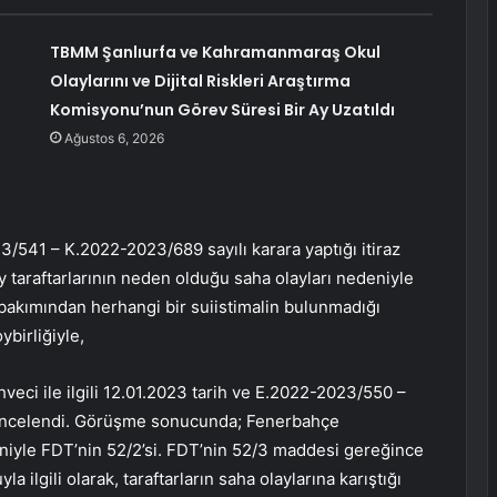
TBMM Şanlıurfa ve Kahramanmaraş Okul
Olaylarını ve Dijital Riskleri Araştırma
Komisyonu’nun Görev Süresi Bir Ay Uzatıldı
Ağustos 6, 2026
3/541 – K.2022-2023/689 sayılı karara yaptığı itiraz
taraftarlarının neden olduğu saha olayları nedeniyle
 bakımından herhangi bir suiistimalin bulunmadığı
ybirliğiyle,
eci ile ilgili 12.01.2023 tarih ve E.2022-2023/550 –
z incelendi. Görüşme sonucunda; Fenerbahçe
eniyle FDT’nin 52/2’si. FDT’nin 52/3 maddesi gereğince
a ilgili olarak, taraftarların saha olaylarına karıştığı