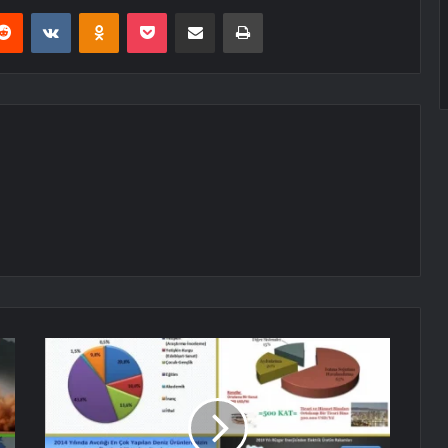
erest
Reddit
VKontakte
Odnoklassniki
Pocket
E-Posta ile paylaş
Yazdır