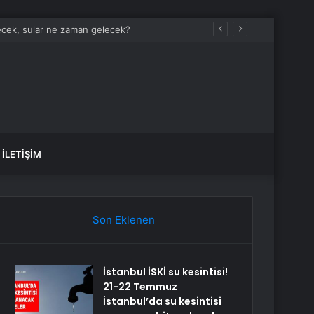
 Komisyonu’nun Görev Süresi Bir Ay Uzatıldı
İLETIŞIM
Son Eklenen
İstanbul İSKİ su kesintisi!
21-22 Temmuz
İstanbul’da su kesintisi