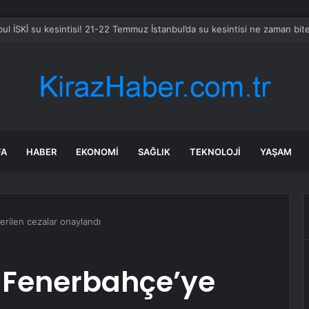
Şanlıurfa ve Kahramanmaraş Okul Olaylarını ve Dijital Riskleri Araştırma
FA
HABER
EKONOMI
SAĞLIK
TEKNOLOJI
YAŞAM
rilen cezalar onaylandı
 Fenerbahçe’ye