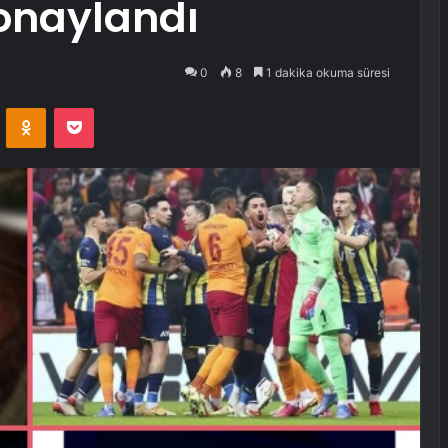
 onaylandı
0
8
1 dakika okuma süresi
VKontakte
Odnoklassniki
Pocket