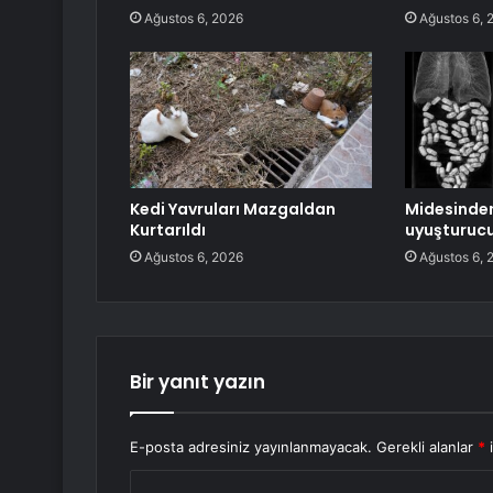
Ağustos 6, 2026
Ağustos 6, 
Kedi Yavruları Mazgaldan
Midesinde
Kurtarıldı
uyuşturucu
Ağustos 6, 2026
Ağustos 6, 
Bir yanıt yazın
E-posta adresiniz yayınlanmayacak.
Gerekli alanlar
*
i
Y