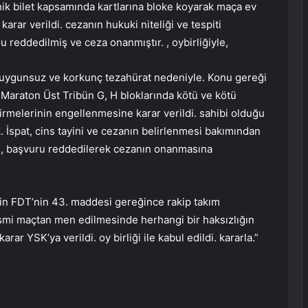
nik bilet kapsamında kartlarına bloke koyarak maça ev
rar verildi. cezanın hukuki niteliği ve tespiti
u reddedilmiş ve ceza onanmıştır. , oybirliğiyle,
ı uygunsuz ve korkunç tezahürat nedeniyle. Konu gereği
 Maraton Üst Tribün G, H bloklarında kötü ve kötü
irmelerinin engellenmesine karar verildi. sahibi olduğu
k. İspat, cins tayini ve cezanın belirlenmesi bakımından
an, başvuru reddedilerek cezanın onanmasına
in FDT’nin 43. maddesi gereğince rakip takım
smi maçtan men edilmesinde herhangi bir haksızlığın
ar YSK’ya verildi. oy birliği ile kabul edildi. kararla.”