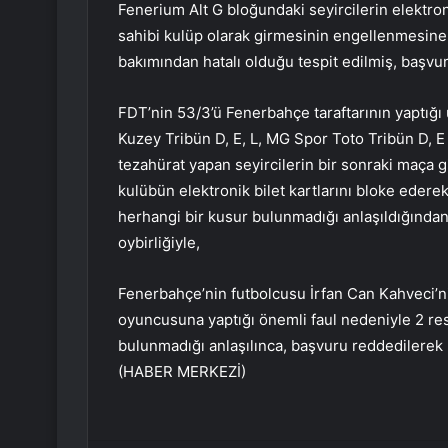
Fenerium Alt G bloğundaki seyircilerin elektro
sahibi kulüp olarak girmesinin engellenmesine ka
bakımından hatalı olduğu tespit edilmiş, başvur
FDT’nin 53/3’ü Fenerbahçe taraftarının yaptığ
Kuzey Tribün D, E, L, MG Spor Toto Tribün D, E
tezahürat yapan seyircilerin bir sonraki maça g
kulübün elektronik bilet kartlarını bloke edere
herhangi bir kusur bulunmadığı anlaşıldığınd
oybirliğiyle,
Fenerbahçe’nin futbolcusu İrfan Can Kahveci’n
oyuncusuna yaptığı önemli faul nedeniyle 2 re
bulunmadığı anlaşılınca, başvuru reddedilerek kar
(HABER MERKEZİ)