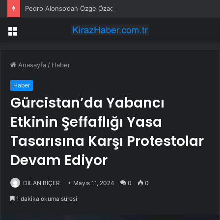
Pedro Alonso’dan Özge Özacar’a anlamlı hediye
Menü
Anasayfa
/
Haber
Haber
Gürcistan’da Yabancı
Etkinin Şeffaflığı Yasa
Tasarısına Karşı Protestolar
Devam Ediyor
DİLAN BİÇER
Mayıs 11, 2024
0
0
1 dakika okuma süresi