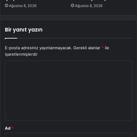
Ağustos 8, 2026
Ağustos 8, 2026
Bir yanıt yazın
E-posta adresiniz yayınlanmayacak.
Gerekli alanlar
*
ile
işaretlenmişlerdir
Y
o
r
u
m
*
Ad
*