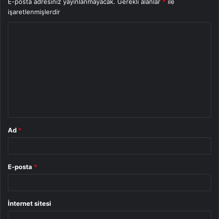
E-posta adresiniz yayınlanmayacak.
Gerekli alanlar
*
ile
işaretlenmişlerdir
Y
o
r
u
m
*
Ad
*
E-posta
*
İnternet sitesi