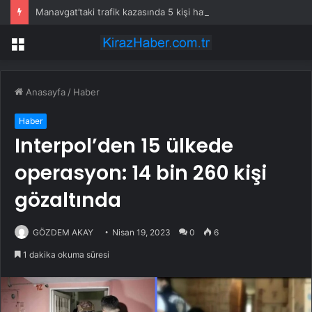
Manavgat’taki trafik kazasında 5 kişi hayatını kaybetti
Menü
Anasayfa
/
Haber
Haber
Interpol’den 15 ülkede
operasyon: 14 bin 260 kişi
gözaltında
GÖZDEM AKAY
Nisan 19, 2023
0
6
1 dakika okuma süresi