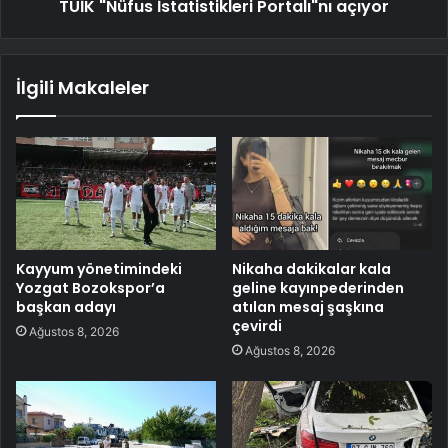
TÜİK "Nüfus İstatistikleri Portalı"nı açıyor
İlgili Makaleler
Kayyum yönetimindeki
Nikaha dakikalar kala
Yozgat Bozokspor’a
geline kayınpederinden
başkan adayı
atılan mesaj şaşkına
çevirdi
Ağustos 8, 2026
Ağustos 8, 2026