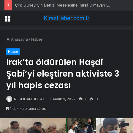
Çin: Güney Çin Denizi Meselesine Taraf Olmayan Ülkelerin Müdahale Hakkı Bulunmuyor
Menü
Anasayfa
/
Haber
Haber
Irak’ta öldürülen Haşdi
Şabi’yi eleştiren aktiviste 3
yıl hapis cezası
NESLİHAN BOLAT
Aralık 9, 2022
0
10
1 dakika okuma süresi