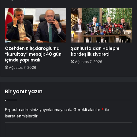
Özel’den Kılıçdaroğlu’na
Şanlıurfa’dan Halep’e
“kurultay” mesajı: 40 gün
kardeşlik ziyareti
içinde yapılmalı
Ağustos 7, 2026
Ağustos 7, 2026
Bir yanıt yazın
E-posta adresiniz yayınlanmayacak.
Gerekli alanlar
*
ile
işaretlenmişlerdir
Y
o