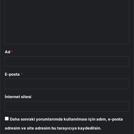
r
u
m
*
Ad
*
E-posta
*
İnternet sitesi
Daha sonraki yorumlarımda kullanılması için adım, e-posta
adresim ve site adresim bu tarayıcıya kaydedilsin.