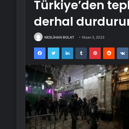
Türkiye’den tepki
derhal durduru
NESLİHAN BOLAT
Nisan 5, 2023
Facebook
Twitter
LinkedIn
Tumblr
Pinterest
Reddit