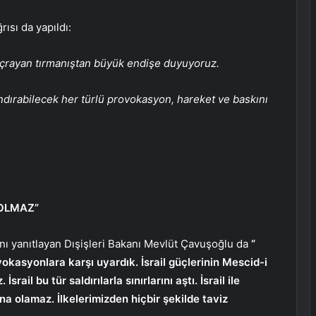
ısı da yapıldı:
çrayan tırmanıştan büyük endişe duyuyoruz.
andırabilecek her türlü provokasyon, hareket ve baskını
E OLMAZ”
nı yanıtlayan Dışişleri Bakanı Mevlüt Çavuşoğlu da
“
kasyonlara karşı uyardık. İsrail güçlerinin Mescid-i
z.
İsrail bu tür saldırılarla sınırlarını aştı. İsrail ile
na olamaz. İlkelerimizden hiçbir şekilde taviz