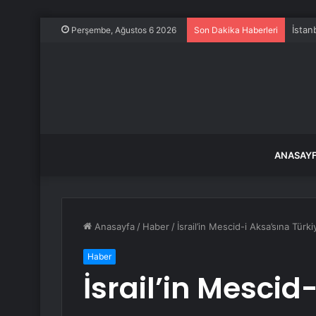
İstan
Perşembe, Ağustos 6 2026
Son Dakika Haberleri
ANASAY
Anasayfa
/
Haber
/
İsrail’in Mescid-i Aksa’sına Türk
Haber
İsrail’in Mescid