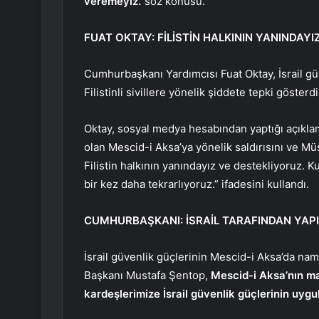
veremeyiz.”
söz konusu.
FUAT OKTAY: FİLİSTİN HALKININ YANINDAYI
Cumhurbaşkanı Yardımcısı Fuat Oktay, İsrail gü
Filistinli sivillere yönelik şiddete tepki gösterdi
Oktay, sosyal medya hesabından yaptığı açıklam
olan Mescid-i Aksa’ya yönelik saldırısını ve Müs
Filistin halkının yanındayız ve destekliyoruz. K
bir kez daha tekrarlıyoruz.” ifadesini kullandı.
CUMHURBAŞKANI: İSRAİL TARAFINDAN YA
İsrail güvenlik güçlerinin Mescid-i Aksa’da nama
Başkanı Mustafa Şentop,
Mescid-i Aksa’nın man
kardeşlerimize İsrail güvenlik güçlerinin uygu