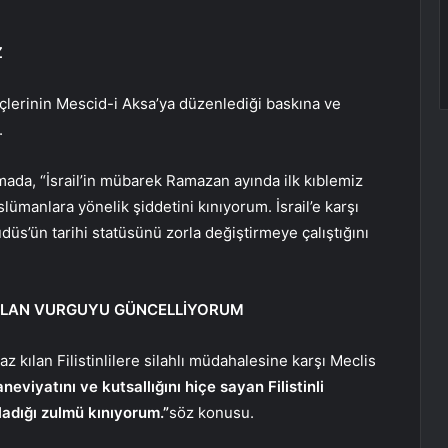
Z
çlerinin Mescid-i Aksa’ya düzenlediği baskına ve
.
ada, “İsrail’in mübarek Ramazan ayında ilk kıblemiz
lümanlara yönelik şiddetini kınıyorum. İsrail’e karşı
udüs’ün tarihi statüsünü zorla değiştirmeye çalıştığını
PILAN VURGUYU GÜNCELLİYORUM
z kılan Filistinlilere silahlı müdahalesine karşı Meclis
eviyatını ve kutsallığını hiçe sayan Filistinli
ladığı zulmü kınıyorum.”
söz konusu.