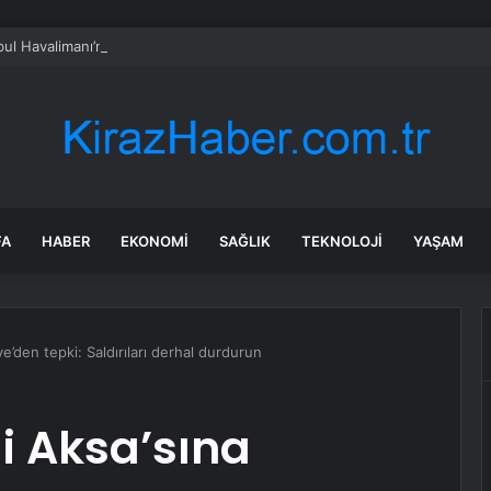
bul Havalimanı’nda Bayram Hareketliliği
FA
HABER
EKONOMI
SAĞLIK
TEKNOLOJI
YAŞAM
iye’den tepki: Saldırıları derhal durdurun
-i Aksa’sına