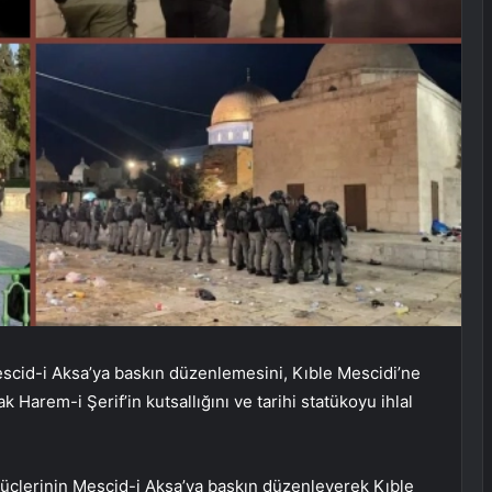
 Mescid-i Aksa’ya baskın düzenlemesini, Kıble Mescidi’ne
rak Harem-i Şerif’in kutsallığını ve tarihi statükoyu ihlal
k güçlerinin Mescid-i Aksa’ya baskın düzenleyerek Kıble