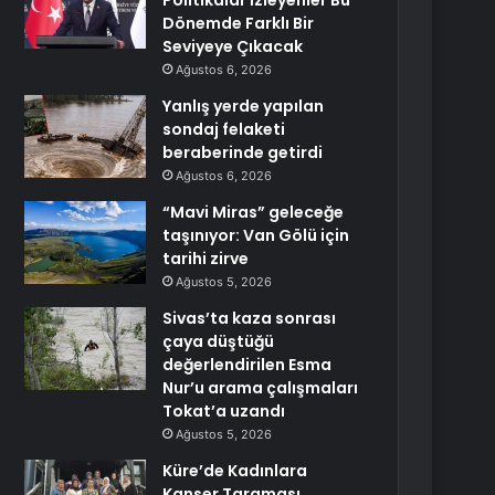
Politikalar İzleyenler Bu
Dönemde Farklı Bir
Seviyeye Çıkacak
Ağustos 6, 2026
Yanlış yerde yapılan
sondaj felaketi
beraberinde getirdi
Ağustos 6, 2026
“Mavi Miras” geleceğe
taşınıyor: Van Gölü için
tarihi zirve
Ağustos 5, 2026
Sivas’ta kaza sonrası
çaya düştüğü
değerlendirilen Esma
Nur’u arama çalışmaları
Tokat’a uzandı
Ağustos 5, 2026
Küre’de Kadınlara
Kanser Taraması