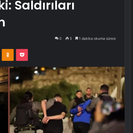
: Saldırıları
n
0
5
1 dakika okuma süresi
VKontakte
Odnoklassniki
Pocket