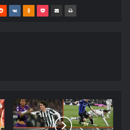
erest
Reddit
VKontakte
Odnoklassniki
Pocket
E-Posta ile paylaş
Yazdır