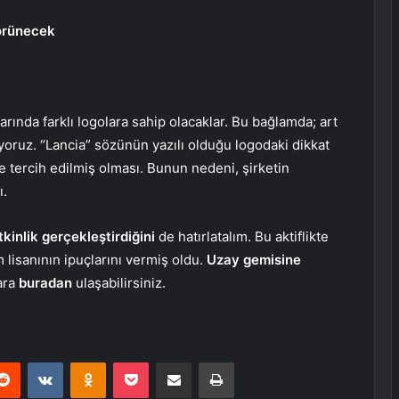
görünecek
larında farklı logolara sahip olacaklar. Bu bağlamda; art
yoruz. “Lancia” sözünün yazılı olduğu logodaki dikkat
e tercih edilmiş olması. Bunun nedeni, şirketin
ı.
tkinlik gerçekleştirdiğini
de hatırlatalım. Bu aktiflikte
 lisanının ipuçlarını vermiş oldu.
Uzay gemisine
lara
buradan
ulaşabilirsiniz.
erest
Reddit
VKontakte
Odnoklassniki
Pocket
E-Posta ile paylaş
Yazdır