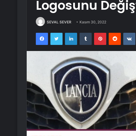
Logosunu Değişt
SEVAL SEVER
Kasım 30, 2022
Facebook
Twitter
LinkedIn
Tumblr
Pinterest
Reddit