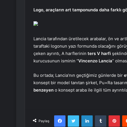
Logo, araçların art tamponunda daha farklı 
Lancia tarafından üretilecek arabalar, ön ve art
taraftaki logonun yazı formunda olacağını görü
çeken ayrıntı, A harflerinin
ters V harfi
şeklind
kurucusunun isminin “
Vincenzo Lancia
” olmas
Bu ortada; Lancia’nın geçtiğimiz günlerde bir
e
konsept bir model tanıtan şirket, Pu+Ra tasarım
benzeyen
o konsept araba ile ilgili tüm ayrıntı
Facebook
Twitter
LinkedIn
Tumblr
Pint
Paylaş