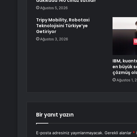
dakikada 140 cihaz satıldı!
Ağustos 5, 2026
Tripy Mobility, Robotaxi
Teknolojisini Türkiye’ye
Getiriyor
Ağustos 3, 2026
IBM, kuant
en büyük s
çözmüş ola
Ağustos 1, 
Bir yanıt yazın
E-posta adresiniz yayınlanmayacak.
Gerekli alanlar
*
i