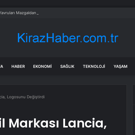
Yavruları Mazgaldan Kurtarıldı
FA
HABER
EKONOMI
SAĞLIK
TEKNOLOJI
YAŞAM
cia, Logosunu Değiştirdi
l Markası Lancia,