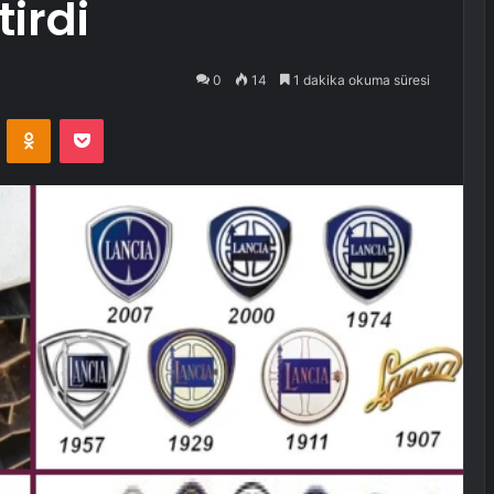
irdi
0
14
1 dakika okuma süresi
VKontakte
Odnoklassniki
Pocket