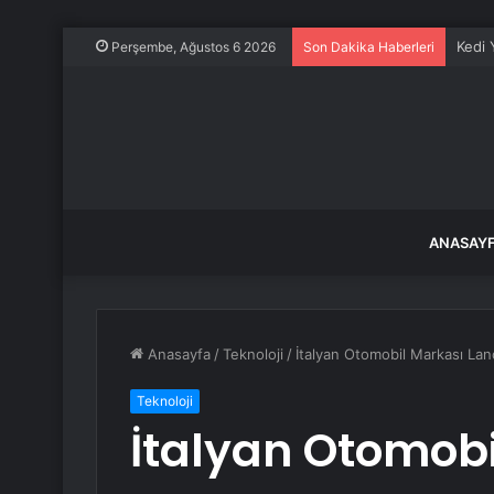
Kedi 
Perşembe, Ağustos 6 2026
Son Dakika Haberleri
ANASAY
Anasayfa
/
Teknoloji
/
İtalyan Otomobil Markası Lan
Teknoloji
İtalyan Otomobi