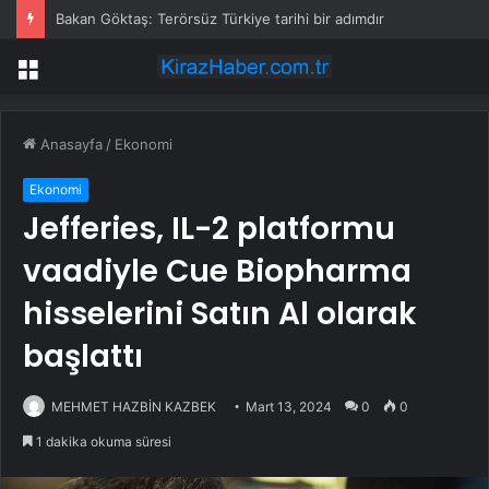
Bakan Göktaş: Terörsüz Türkiye tarihi bir adımdır
Menü
Anasayfa
/
Ekonomi
Ekonomi
Jefferies, IL-2 platformu
vaadiyle Cue Biopharma
hisselerini Satın Al olarak
başlattı
MEHMET HAZBİN KAZBEK
Mart 13, 2024
0
0
1 dakika okuma süresi