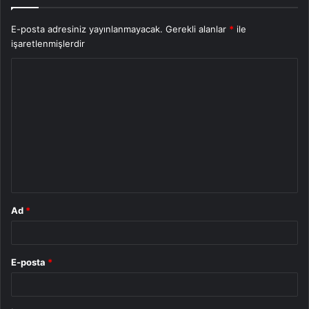
E-posta adresiniz yayınlanmayacak.
Gerekli alanlar
*
ile
işaretlenmişlerdir
Y
o
r
u
m
*
Ad
*
E-posta
*