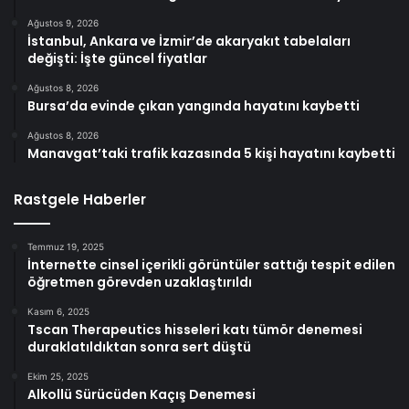
Ağustos 9, 2026
İstanbul, Ankara ve İzmir’de akaryakıt tabelaları
değişti: İşte güncel fiyatlar
Ağustos 8, 2026
Bursa’da evinde çıkan yangında hayatını kaybetti
Ağustos 8, 2026
Manavgat’taki trafik kazasında 5 kişi hayatını kaybetti
Rastgele Haberler
Temmuz 19, 2025
İnternette cinsel içerikli görüntüler sattığı tespit edilen
öğretmen görevden uzaklaştırıldı
Kasım 6, 2025
Tscan Therapeutics hisseleri katı tümör denemesi
duraklatıldıktan sonra sert düştü
Ekim 25, 2025
Alkollü Sürücüden Kaçış Denemesi