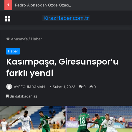
Pedro Alonso’dan Özge Özacar’a anlamlı hediye
Menü
Anasayfa
/
Haber
Haber
Kasımpaşa, Giresunspor’u
farklı yendi
AYBEGÜM YAMAN
Şubat 1, 2023
0
9
Bir dakikadan az