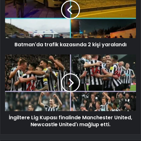
Batman'da trafik kazasında 2 kişi yaralandı
İngiltere Lig Kupası finalinde Manchester United,
Newcastle United'ı mağlup etti.