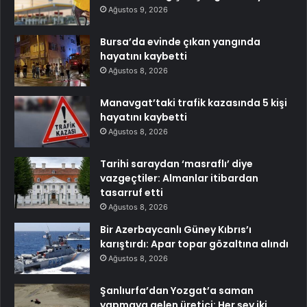
Ağustos 9, 2026
Bursa’da evinde çıkan yangında
hayatını kaybetti
Ağustos 8, 2026
Manavgat’taki trafik kazasında 5 kişi
hayatını kaybetti
Ağustos 8, 2026
Tarihi saraydan ‘masraflı’ diye
vazgeçtiler: Almanlar itibardan
tasarruf etti
Ağustos 8, 2026
Bir Azerbaycanlı Güney Kıbrıs’ı
karıştırdı: Apar topar gözaltına alındı
Ağustos 8, 2026
Şanlıurfa’dan Yozgat’a saman
yapmaya gelen üretici: Her şey iki