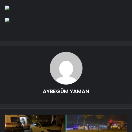
AYBEGÜM YAMAN