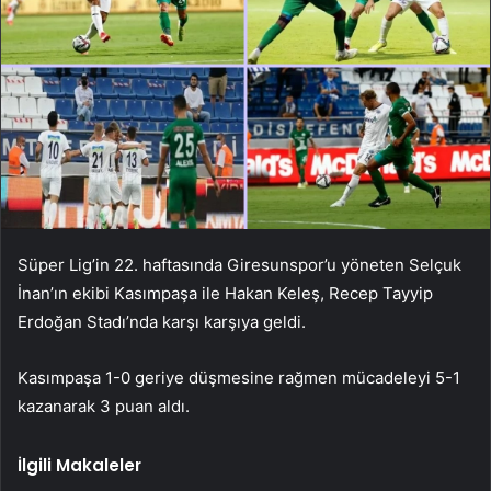
Süper Lig’in 22. haftasında Giresunspor’u yöneten Selçuk
İnan’ın ekibi Kasımpaşa ile Hakan Keleş, Recep Tayyip
Erdoğan Stadı’nda karşı karşıya geldi.
Kasımpaşa 1-0 geriye düşmesine rağmen mücadeleyi 5-1
kazanarak 3 puan aldı.
İlgili Makaleler