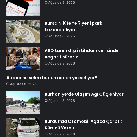
Ağustos 8, 2026
Bursa Nilüfer’e 7 yeni park
kazandırılıyor
Ağustos 8, 2026
ABD tarım dışı istihdam verisinde
negatif sürpriz
Ağustos 8, 2026
Airbnb hisseleri bugün neden yükseliyor?
Ağustos 8, 2026
Burhaniye’de Ulaşım Ağı Güçleniyor
Ağustos 8, 2026
Burdur’da Otomobil Ağaca Çarptı:
Sürücü Yaralı
Ağustos 8, 2026