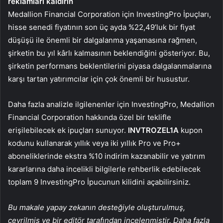
reklamları kaldırın
Medallion Financial Corporation için InvestingPro İpuçları,
hisse senedi fiyatının son üç ayda %22,49’luk bir fiyat
düşüşü ile önemli bir dalgalanma yaşamasına rağmen,
şirketin bu yıl kârlı kalmasının beklendiğini gösteriyor. Bu,
şirketin performans beklentilerini piyasa dalgalanmalarına
karşı tartan yatırımcılar için çok önemli bir husustur.
Daha fazla analizle ilgilenenler için InvestingPro, Medallion
Financial Corporation hakkında özel bir teklifle
erişilebilecek ek ipuçları sunuyor.
INVTROZEL1A
kupon
kodunu kullanarak yıllık veya iki yıllık Pro ve Pro+
aboneliklerinde ekstra %10 indirim kazanabilir ve yatırım
kararlarına daha incelikli bilgilerle rehberlik edebilecek
toplam 9 InvestingPro İpucunun kilidini açabilirsiniz.
Bu makale yapay zekanın desteğiyle oluşturulmuş,
çevrilmiş ve bir editör tarafından incelenmiştir. Daha fazla