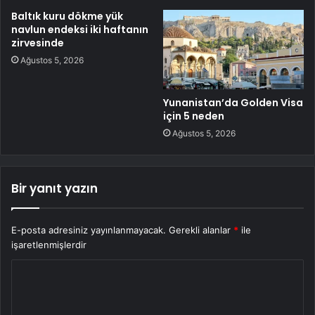
Baltık kuru dökme yük
navlun endeksi iki haftanın
zirvesinde
Ağustos 5, 2026
Yunanistan’da Golden Visa
için 5 neden
Ağustos 5, 2026
Bir yanıt yazın
E-posta adresiniz yayınlanmayacak.
Gerekli alanlar
*
ile
işaretlenmişlerdir
Y
o
r