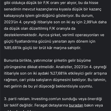
gibi oldukça düşük bir F/K oranı yer alıyor, bu da hisse
senedinin mevcut kazançlarına kıyasla düşük bir kazanç
katsayısıyla işlem gördüğünü gösteriyor. Bu durum,
2023’ün 4. çeyreği itibariyle son on iki ay için 2,99’luk daha
da düşük olan düzeltilmiş F/K oranıyla da
desteklenmektedir. Ayrıca şirket, verimli operasyonları ve
güçlü fiyatlandırma gücünü yansıtan aynı dönem için
%85,68’lik güçlü bir brüt kâr marjına sahiptir.
Bununla birlikte, yatırımcılar şirketin gelir büyüme
yörüngesine dikkat etmelidir. Analistler, 2023’ün 4. çeyreği
itibariyle son on iki aydaki %27,68’lik etkileyici gelir artışına
rağmen, cari yılda satışların düşmesini bekliyor. Bu tahmin,
net gelirin de bu yıl düşeceği beklentisiyle uyumlu.
3. parti reklam. Investing.com’un sunduğu veya önerdiği
bir teklif değildir. Feragat detaylarına
buradan
bakın veya