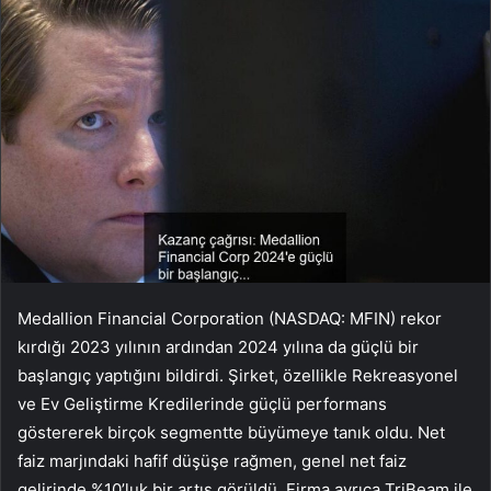
Medallion Financial Corporation (NASDAQ: MFIN) rekor
kırdığı 2023 yılının ardından 2024 yılına da güçlü bir
başlangıç yaptığını bildirdi. Şirket, özellikle Rekreasyonel
ve Ev Geliştirme Kredilerinde güçlü performans
göstererek birçok segmentte büyümeye tanık oldu. Net
faiz marjındaki hafif düşüşe rağmen, genel net faiz
gelirinde %10’luk bir artış görüldü. Firma ayrıca TriBeam ile