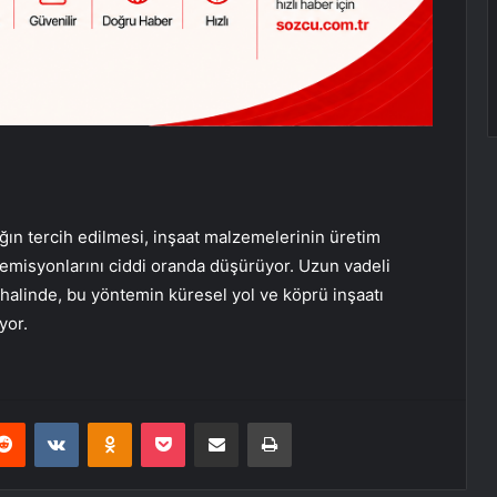
ğın tercih edilmesi, inşaat malzemelerinin üretim
 emisyonlarını ciddi oranda düşürüyor. Uzun vadeli
 halinde, bu yöntemin küresel yol ve köprü inşaatı
yor.
erest
Reddit
VKontakte
Odnoklassniki
Pocket
E-Posta ile paylaş
Yazdır