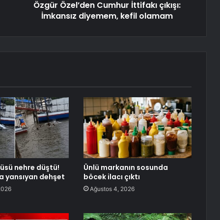
Özgür Özel’den Cumhur İttifakı çıkışı:
İmkansız diyemem, kefil olamam
üsü nehre düştü!
Ünlü markanın sosunda
a yansıyan dehşet
böcek ilacı çıktı
2026
Ağustos 4, 2026