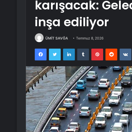
karışacak: Gele
inşa ediliyor
ÜMİT SAVĞA
Temmuz 8, 2026
Facebook
Twitter
LinkedIn
Tumblr
Pinterest
Reddit