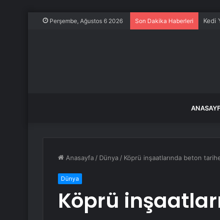
Kedi 
Perşembe, Ağustos 6 2026
Son Dakika Haberleri
ANASAY
Anasayfa
/
Dünya
/
Köprü inşaatlarında beton tarihe
Dünya
Köprü inşaatlar