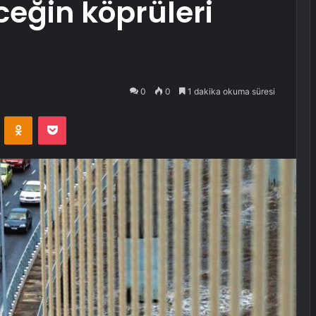
ceğin köprüleri
0
0
1 dakika okuma süresi
VKontakte
Odnoklassniki
Pocket