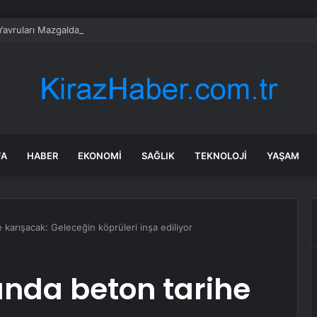
Yavruları Mazgaldan Kurtarıldı
FA
HABER
EKONOMI
SAĞLIK
TEKNOLOJI
YAŞAM
 karışacak: Geleceğin köprüleri inşa ediliyor
ında beton tarihe