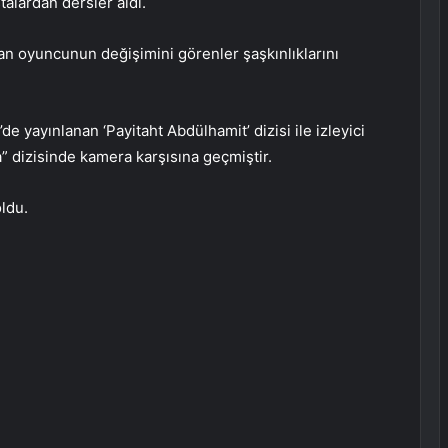
alardan dersler aldı.
lan oyuncunun değişimini görenler şaşkınlıklarını
e yayınlanan ‘Payitaht Abdülhamit’ dizisi ile izleyici
” dizisinde kamera karşısına geçmiştir.
ldu.