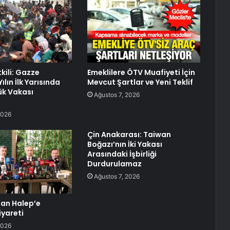
etkili: Gazze
Emeklilere ÖTV Muafiyeti İçin
ılın İlk Yarısında
Mevcut Şartlar ve Yeni Teklif
ük Vakası
Ağustos 7, 2026
2026
Çin Anakarası: Taiwan
Boğazı’nın İki Yakası
Arasındaki İşbirliği
Durdurulamaz
Ağustos 7, 2026
dan Halep’e
iyareti
2026