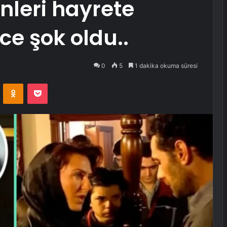
nleri hayrete
e şok oldu..
0
5
1 dakika okuma süresi
VKontakte
Odnoklassniki
Pocket