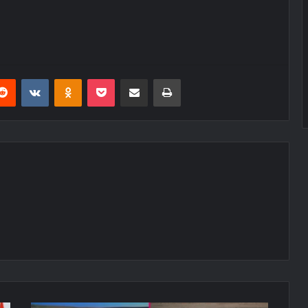
erest
Reddit
VKontakte
Odnoklassniki
Pocket
E-Posta ile paylaş
Yazdır