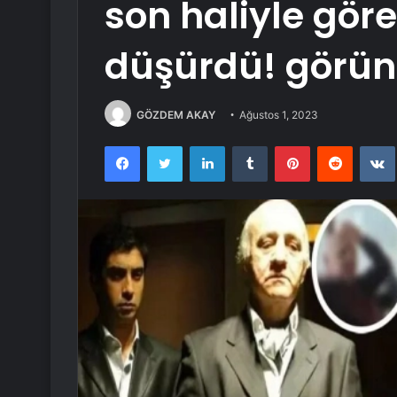
son haliyle göre
düşürdü! görünc
GÖZDEM AKAY
Ağustos 1, 2023
Facebook
Twitter
LinkedIn
Tumblr
Pinterest
Reddit