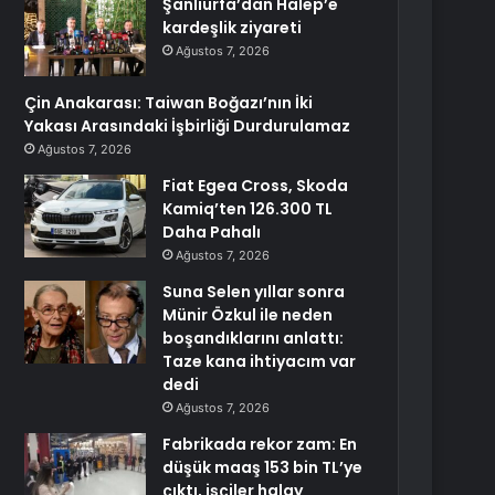
Şanlıurfa’dan Halep’e
kardeşlik ziyareti
Ağustos 7, 2026
Çin Anakarası: Taiwan Boğazı’nın İki
Yakası Arasındaki İşbirliği Durdurulamaz
Ağustos 7, 2026
Fiat Egea Cross, Skoda
Kamiq’ten 126.300 TL
Daha Pahalı
Ağustos 7, 2026
Suna Selen yıllar sonra
Münir Özkul ile neden
boşandıklarını anlattı:
Taze kana ihtiyacım var
dedi
Ağustos 7, 2026
Fabrikada rekor zam: En
düşük maaş 153 bin TL’ye
çıktı, işçiler halay