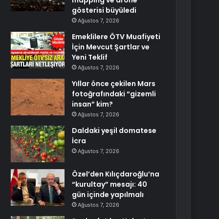
mapping ve drone
gösterisi büyüledi
Ağustos 7, 2026
Emeklilere ÖTV Muafiyeti
İçin Mevcut Şartlar ve
Yeni Teklif
Ağustos 7, 2026
Yıllar önce çekilen Mars
fotoğrafındaki “gizemli
insan” kim?
Ağustos 7, 2026
Daldaki yeşil domatese
İcra
Ağustos 7, 2026
Özel’den Kılıçdaroğlu’na
“kurultay” mesajı: 40
gün içinde yapılmalı
Ağustos 7, 2026