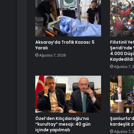
Aksaray’da Trafik Kazası: 5
Filistinli Y
Yaralı
Şeridi’nde Y
4.000 Düş
Ağustos 7, 2026
Kaydedildi
Ağustos 7, 
Özel’den Kılıçdaroğlu’na
Şanlıurfa’
“kurultay” mesajı: 40 gün
kardeşlik z
içinde yapılmalı
Ağustos 7, 