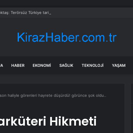
taş: Terörsüz Türkiye tarihi bir adımdır
FA
HABER
EKONOMI
SAĞLIK
TEKNOLOJI
YAŞAM
i son haliyle görenleri hayrete düşürdü! görünce şok oldu..
arküteri Hikmeti