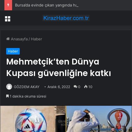
Bursa’da evinde çıkan yangında hayatını kaybetti
Menü
Anasayfa
/
Haber
Haber
Mehmetçik’ten Dünya
Kupası güvenliğine katkı
GÖZDEM AKAY
Aralık 6, 2022
0
10
1 dakika okuma süresi