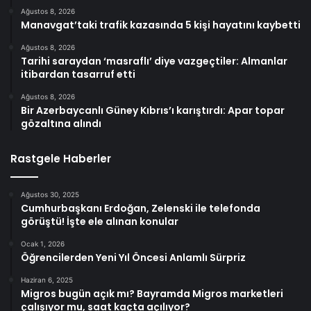
Ağustos 8, 2026
Manavgat’taki trafik kazasında 5 kişi hayatını kaybetti
Ağustos 8, 2026
Tarihi saraydan ‘masraflı’ diye vazgeçtiler: Almanlar
itibardan tasarruf etti
Ağustos 8, 2026
Bir Azerbaycanlı Güney Kıbrıs’ı karıştırdı: Apar topar
gözaltına alındı
Rastgele Haberler
Ağustos 30, 2025
Cumhurbaşkanı Erdoğan, Zelenski ile telefonda
görüştü! İşte ele alınan konular
Ocak 1, 2026
Öğrencilerden Yeni Yıl Öncesi Anlamlı Sürpriz
Haziran 6, 2025
Migros bugün açık mı? Bayramda Migros marketleri
çalışıyor mu, saat kaçta açılıyor?