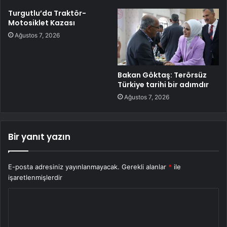
Turgutlu’da Traktör-
Motosiklet Kazası
Ağustos 7, 2026
Bakan Göktaş: Terörsüz
Türkiye tarihi bir adımdır
Ağustos 7, 2026
Bir yanıt yazın
E-posta adresiniz yayınlanmayacak.
Gerekli alanlar
*
ile
işaretlenmişlerdir
Y
o
r