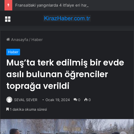
Fransa’daki yangınlarda 4 itfaiye eri hayatını kaybetti
Menü
Anasayfa
/
Haber
Haber
Muş’ta terk edilmiş bir evde
asılı bulunan öğrenciler
toprağa verildi
SEVAL SEVER
Ocak 19, 2024
0
0
1 dakika okuma süresi