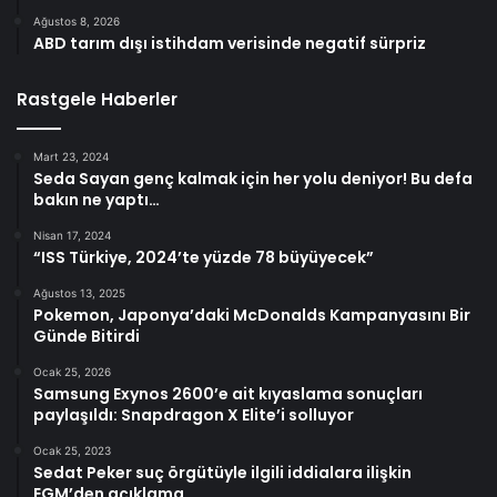
Ağustos 8, 2026
ABD tarım dışı istihdam verisinde negatif sürpriz
Rastgele Haberler
Mart 23, 2024
Seda Sayan genç kalmak için her yolu deniyor! Bu defa
bakın ne yaptı…
Nisan 17, 2024
“ISS Türkiye, 2024’te yüzde 78 büyüyecek”
Ağustos 13, 2025
Pokemon, Japonya’daki McDonalds Kampanyasını Bir
Günde Bitirdi
Ocak 25, 2026
Samsung Exynos 2600’e ait kıyaslama sonuçları
paylaşıldı: Snapdragon X Elite’i solluyor
Ocak 25, 2023
Sedat Peker suç örgütüyle ilgili iddialara ilişkin
EGM’den açıklama