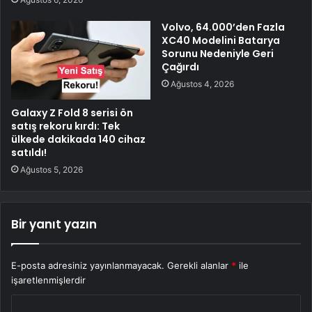
Volvo, 64.000’den Fazla
XC40 Modelini Batarya
Sorunu Nedeniyle Geri
Çağırdı
Ağustos 4, 2026
Galaxy Z Fold 8 serisi ön
satış rekoru kırdı: Tek
ülkede dakikada 140 cihaz
satıldı!
Ağustos 5, 2026
Bir yanıt yazın
E-posta adresiniz yayınlanmayacak.
Gerekli alanlar
*
ile
işaretlenmişlerdir
Y