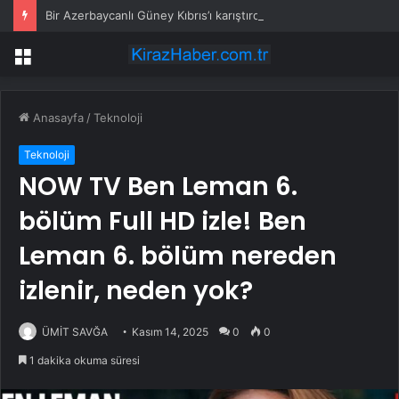
Bir Azerbaycanlı Güney Kıbrıs’ı karıştırdı: Apar topar gözaltına alındı
Menü
Anasayfa
/
Teknoloji
Teknoloji
NOW TV Ben Leman 6.
bölüm Full HD izle! Ben
Leman 6. bölüm nereden
izlenir, neden yok?
ÜMİT SAVĞA
Kasım 14, 2025
0
0
1 dakika okuma süresi