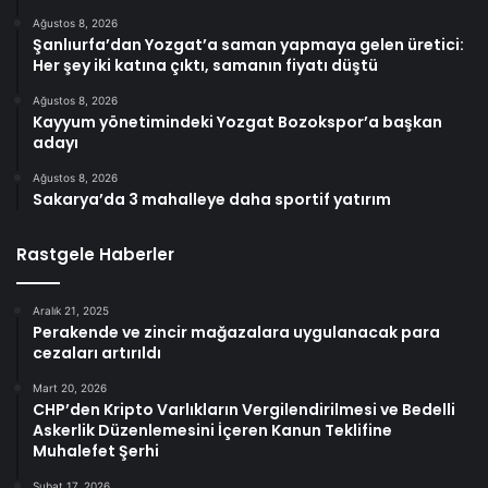
Ağustos 8, 2026
Şanlıurfa’dan Yozgat’a saman yapmaya gelen üretici:
Her şey iki katına çıktı, samanın fiyatı düştü
Ağustos 8, 2026
Kayyum yönetimindeki Yozgat Bozokspor’a başkan
adayı
Ağustos 8, 2026
Sakarya’da 3 mahalleye daha sportif yatırım
Rastgele Haberler
Aralık 21, 2025
Perakende ve zincir mağazalara uygulanacak para
cezaları artırıldı
Mart 20, 2026
CHP’den Kripto Varlıkların Vergilendirilmesi ve Bedelli
Askerlik Düzenlemesini İçeren Kanun Teklifine
Muhalefet Şerhi
Şubat 17, 2026