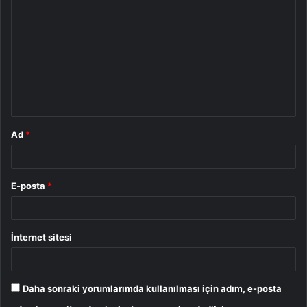
o
r
u
m
*
Ad
*
E-posta
*
İnternet sitesi
Daha sonraki yorumlarımda kullanılması için adım, e-posta