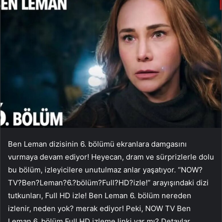
Ben Leman dizisinin 6. bölümü ekranlara damgasını
vurmaya devam ediyor! Heyecan, dram ve sürprizlerle dolu
bu bölüm, izleyicilere unutulmaz anlar yaşatıyor. “NOW?
TV?Ben?Leman?6.?bölüm?Full?HD?izle!” arayışındaki dizi
tutkunları, Full HD izle! Ben Leman 6. bölüm nereden
izlenir, neden yok? merak ediyor! Peki, NOW TV Ben
Leman 6. bölüm Full HD izleme linki var mı? Detaylar