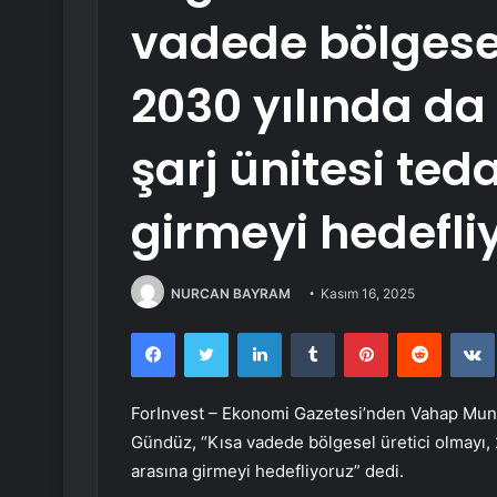
vadede bölgesel
2030 yılında da 
şarj ünitesi ted
girmeyi hedefl
NURCAN BAYRAM
Kasım 16, 2025
Facebook
Twitter
LinkedIn
Tumblr
Pinterest
Reddit
ForInvest – Ekonomi Gazetesi’nden Vahap Muny
Gündüz
, “Kısa vadede bölgesel üretici olmayı, 
arasına girmeyi hedefliyoruz” dedi.