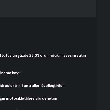
tatus’un yüzde 25,03 oranındaki hissesini satın
sineme keyfi
roelektrik Santralleri özelleştirildi
çin motosikletlilere sıkı denetim