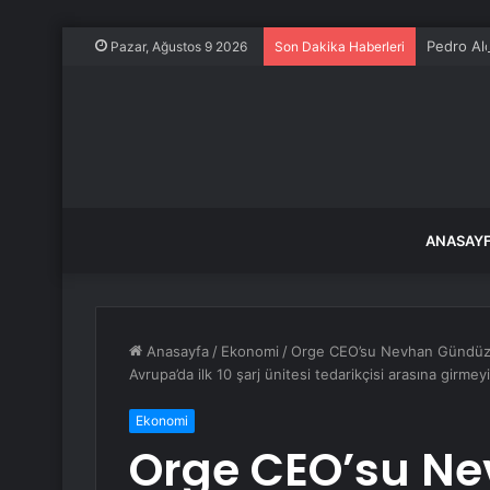
Pedro Al
Pazar, Ağustos 9 2026
Son Dakika Haberleri
ANASAY
Anasayfa
/
Ekonomi
/
Orge CEO’su Nevhan Gündüz: K
Avrupa’da ilk 10 şarj ünitesi tedarikçisi arasına girm
Ekonomi
Orge CEO’su Ne