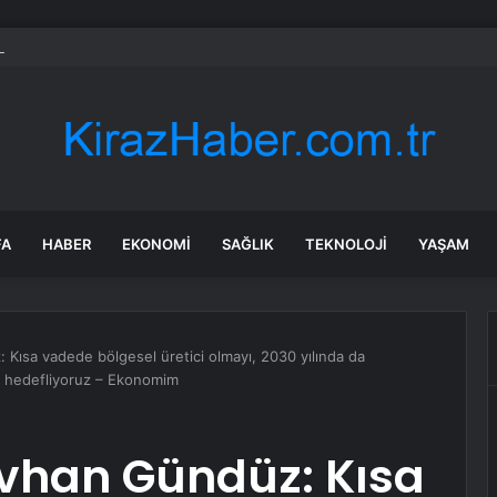
onso’dan Özge Özacar’a anlamlı hediye
FA
HABER
EKONOMI
SAĞLIK
TEKNOLOJI
YAŞAM
ısa vadede bölgesel üretici olmayı, 2030 yılında da
eyi hedefliyoruz – Ekonomim
vhan Gündüz: Kısa