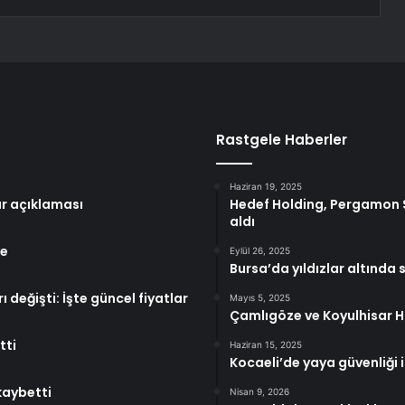
Rastgele Haberler
Haziran 19, 2025
r açıklaması
Hedef Holding, Pergamon S
aldı
ye
Eylül 26, 2025
Bursa’da yıldızlar altında 
 değişti: İşte güncel fiyatlar
Mayıs 5, 2025
Çamlıgöze ve Koyulhisar Hid
tti
Haziran 15, 2025
Kocaeli’de yaya güvenliği i
kaybetti
Nisan 9, 2026