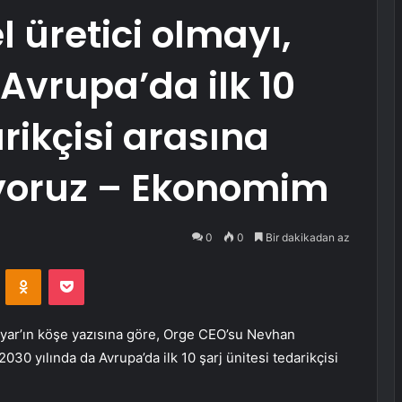
 üretici olmayı,
Avrupa’da ilk 10
arikçisi arasına
iyoruz – Ekonomim
0
0
Bir dakikadan az
VKontakte
Odnoklassniki
Pocket
ar’ın köşe yazısına göre,
Orge CEO’su Nevhan
2030 yılında da Avrupa’da ilk 10 şarj ünitesi tedarikçisi