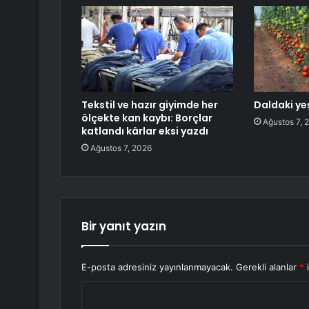
Tekstil ve hazır giyimde her
Daldaki ye
ölçekte kan kaybı: Borçlar
Ağustos 7, 
katlandı kârlar eksi yazdı
Ağustos 7, 2026
Bir yanıt yazın
E-posta adresiniz yayınlanmayacak.
Gerekli alanlar
*
i
Y