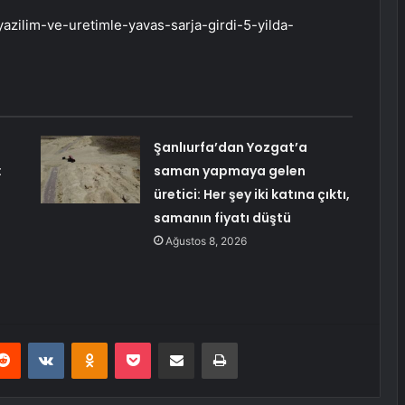
azilim-ve-uretimle-yavas-sarja-girdi-5-yilda-
Şanlıurfa’dan Yozgat’a
:
saman yapmaya gelen
üretici: Her şey iki katına çıktı,
samanın fiyatı düştü
Ağustos 8, 2026
erest
Reddit
VKontakte
Odnoklassniki
Pocket
E-Posta ile paylaş
Yazdır