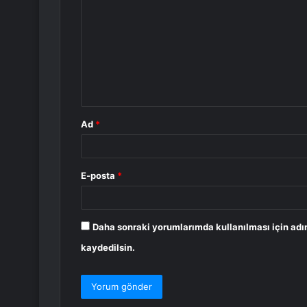
o
r
u
m
*
Ad
*
E-posta
*
Daha sonraki yorumlarımda kullanılması için adı
kaydedilsin.