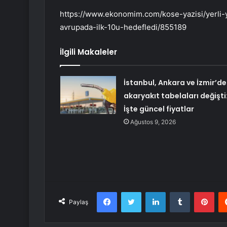
https://www.ekonomim.com/kose-yazisi/yerli-y
avrupada-ilk-10u-hedefledi/855189
İlgili Makaleler
İstanbul, Ankara ve İzmir’de
akaryakıt tabelaları değişti
İşte güncel fiyatlar
Ağustos 9, 2026
Facebook
Twitter
LinkedIn
Tumblr
Pint
Paylaş