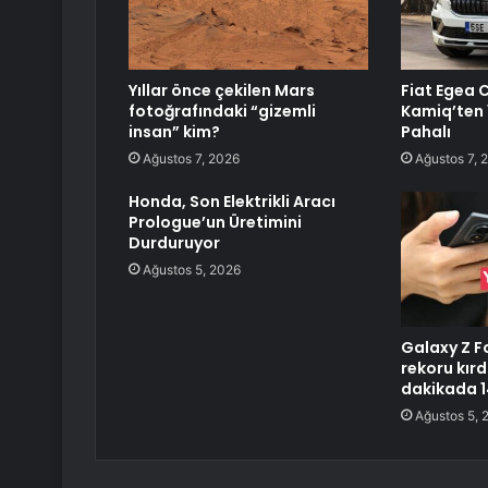
Yıllar önce çekilen Mars
Fiat Egea 
fotoğrafındaki “gizemli
Kamiq’ten 
insan” kim?
Pahalı
Ağustos 7, 2026
Ağustos 7, 
Honda, Son Elektrikli Aracı
Prologue’un Üretimini
Durduruyor
Ağustos 5, 2026
Galaxy Z Fo
rekoru kırd
dakikada 14
Ağustos 5, 