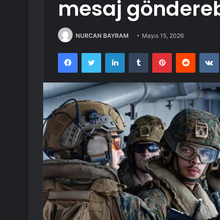
mesaj göndereb
NURCAN BAYRAM
Mayıs 15, 2026
Facebook
Twitter
LinkedIn
Tumblr
Pinterest
Reddit