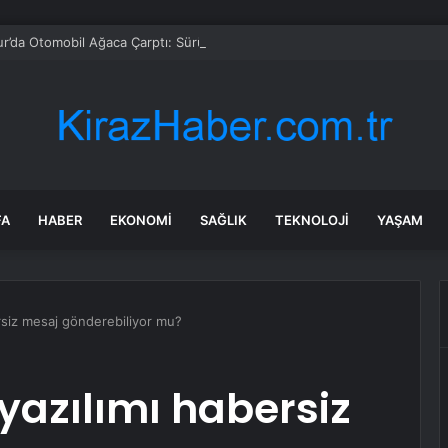
r’da Otomobil Ağaca Çarptı: Sürücü Yaralı
FA
HABER
EKONOMI
SAĞLIK
TEKNOLOJI
YAŞAM
rsiz mesaj gönderebiliyor mu?
azılımı habersiz