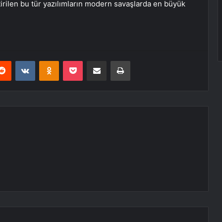
ştirilen bu tür yazılımların modern savaşlarda en büyük
erest
Reddit
VKontakte
Odnoklassniki
Pocket
E-Posta ile paylaş
Yazdır