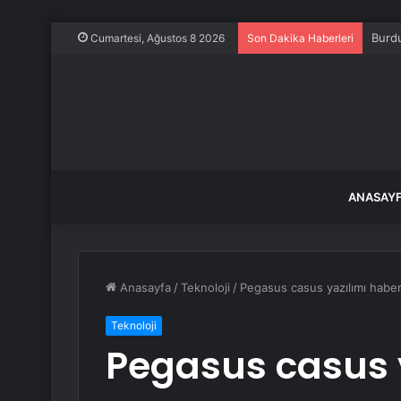
Burdu
Cumartesi, Ağustos 8 2026
Son Dakika Haberleri
ANASAY
Anasayfa
/
Teknoloji
/
Pegasus casus yazılımı habe
Teknoloji
Pegasus casus y