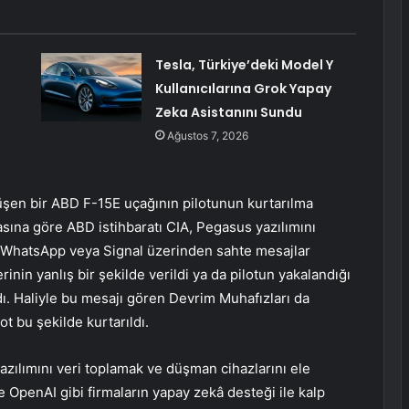
Tesla, Türkiye’deki Model Y
Kullanıcılarına Grok Yapay
Zeka Asistanını Sundu
Ağustos 7, 2026
 düşen bir ABD F-15E uçağının pilotunun kurtarılma
ına göre ABD istihbaratı CIA, Pegasus yazılımını
ne WhatsApp veya Signal üzerinden sahte mesajlar
nin yanlış bir şekilde verildi ya da pilotun yakalandığı
yıldı. Haliyle bu mesajı gören Devrim Muhafızları da
t bu şekilde kurtarıldı.
zılımını veri toplamak ve düşman cihazlarını ele
le OpenAI gibi firmaların yapay zekâ desteği ile kalp