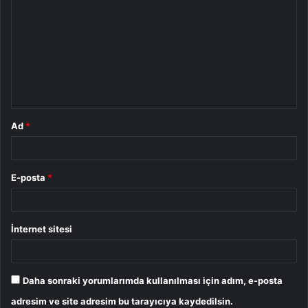
o
r
u
m
*
Ad
*
E-posta
*
İnternet sitesi
Daha sonraki yorumlarımda kullanılması için adım, e-posta
adresim ve site adresim bu tarayıcıya kaydedilsin.