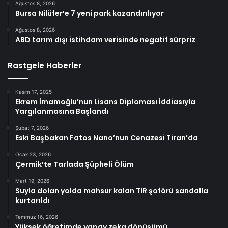
Ağustos 8, 2026
Bursa Nilüfer’e 7 yeni park kazandırılıyor
Ağustos 8, 2026
ABD tarım dışı istihdam verisinde negatif sürpriz
Rastgele Haberler
Kasım 17, 2025
Ekrem İmamoğlu’nun Lisans Diploması İddiasıyla
Yargılanmasına Başlandı
Şubat 7, 2026
Eski Başbakan Fatos Nano’nun Cenazesi Tiran’da
Ocak 23, 2026
Çermik’te Tarlada Şüpheli Ölüm
Mart 19, 2026
Suyla dolan yolda mahsur kalan TIR şoförü sandalla
kurtarıldı
Temmuz 16, 2026
Yüksek öğretimde yapay zeka dönüşümü