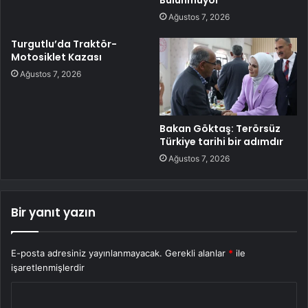
Bulunmuyor
Ağustos 7, 2026
Turgutlu’da Traktör-
Motosiklet Kazası
Ağustos 7, 2026
Bakan Göktaş: Terörsüz
Türkiye tarihi bir adımdır
Ağustos 7, 2026
Bir yanıt yazın
E-posta adresiniz yayınlanmayacak.
Gerekli alanlar
*
ile
işaretlenmişlerdir
Y