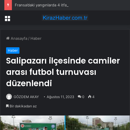
Fransa’daki yangınlarda 4 itfaiye eri hayatını kaybetti
Menü
Anasayfa
/
Haber
Haber
Salipazarı ilçesinde camiler
arası futbol turnuvası
düzenlendi
GÖZDEM AKAY
Ağustos 11, 2023
0
4
Bir dakikadan az