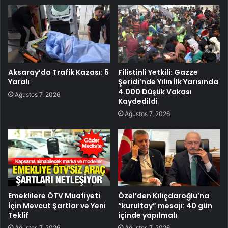
Aksaray’da Trafik Kazası: 5
Filistinli Yetkili: Gazze
Yaralı
Şeridi’nde Yılın İlk Yarısında
4.000 Düşük Vakası
Ağustos 7, 2026
Kaydedildi
Ağustos 7, 2026
Emeklilere ÖTV Muafiyeti
Özel’den Kılıçdaroğlu’na
İçin Mevcut Şartlar ve Yeni
“kurultay” mesajı: 40 gün
Teklif
içinde yapılmalı
Ağustos 7, 2026
Ağustos 7, 2026