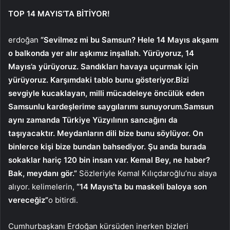
TOP 14 MAYIS’TA BİTİYOR!
erdoğan
“Sevilmez mi bu Samsun? Hele 14 Mayıs akşamı
o balkonda yer alır aşkımız inşallah. Yürüyoruz, 14
Mayıs’a yürüyoruz. Sandıkları havaya uçurmak için
yürüyoruz. Karşımdaki tablo bunu gösteriyor.Bizi
sevgiyle kucaklayan, milli mücadeleye öncülük eden
Samsunlu kardeşlerime saygılarımı sunuyorum.Samsun
aynı zamanda Türkiye Yüzyılının sancağını da
taşıyacaktır. Meydanların dili bize bunu söylüyor. On
binlerce kişi bize bundan bahsediyor. Şu anda burada
sokaklar hariç 120 bin insan var. Kemal Bey, ne haber?
Bak, meydanı gör.”
Sözleriyle Kemal Kılıçdaroğlu’nu alaya
alıyor. kelimelerin,
“14 Mayıs’ta bu maskeli baloya son
vereceğiz”
o bitirdi.
Cumhurbaşkanı Erdoğan kürsüden inerken bizleri