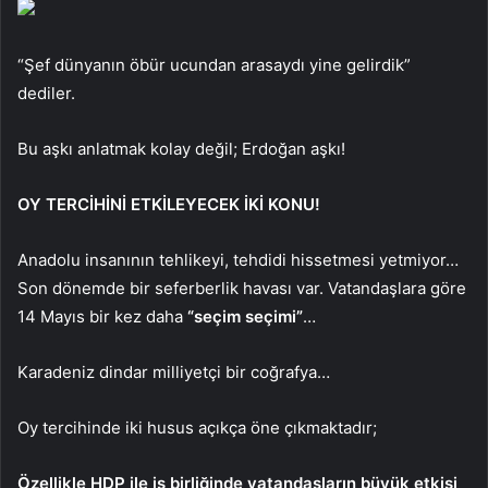
“Şef dünyanın öbür ucundan arasaydı yine gelirdik”
dediler.
Bu aşkı anlatmak kolay değil; Erdoğan aşkı!
OY TERCİHİNİ ETKİLEYECEK İKİ KONU!
Anadolu insanının tehlikeyi, tehdidi hissetmesi yetmiyor…
Son dönemde bir seferberlik havası var. Vatandaşlara göre
14 Mayıs bir kez daha
“seçim seçimi”
…
Karadeniz dindar milliyetçi bir coğrafya…
Oy tercihinde iki husus açıkça öne çıkmaktadır;
Özellikle HDP ile iş birliğinde vatandaşların büyük etkisi