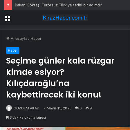
Tekstil ve hazır giyimde her ölçekte kan kaybı: Borçlar katlandı kârlar eksi yazdı
Menü
Anasayfa
/
Haber
Haber
Seçime günler kala rüzgar
kimde esiyor?
Kılıçdaroğlu’na
kaybettirecek iki konu!
GÖZDEM AKAY
Mayıs 15, 2023
0
9
6 dakika okuma süresi