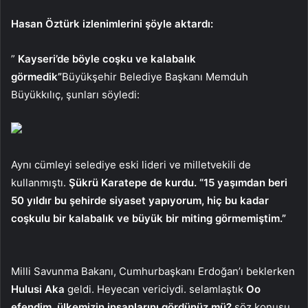
Hasan Öztürk izlenimlerini şöyle aktardı:
”
Kayseri’de böyle coşku ve kalabalık
görmedik”
Büyükşehir Belediye Başkanı Memduh
Büyükkılıç, şunları söyledi:
Aynı cümleyi selediye eski lideri ve milletvekili de
kullanmıştı.
Şükrü Karatepe de kurdu. “15 yaşımdan beri
50 yıldır bu şehirde siyaset yapıyorum, hiç bu kadar
coşkulu bir kalabalık ve büyük bir miting görmemiştim.”
Milli Savunma Bakanı, Cumhurbaşkanı Erdoğan’ı beklerken
Hulusi Aka
geldi. Heyecan vericiydi. selamlaştık
Oo
efendim, ülkemizin insanlarını gördünüz mü?
söz konusu.