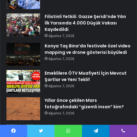
Filistinli Yetkili: Gazze Şeridi’nde Yılın
İlk Yarısında 4.000 Düşük Vakası
Kaydedildi
Ağustos 7, 2026
Konya Taş Bina’da festivale özel video
mapping ve drone gösterisi büyüledi
Ağustos 7, 2026
Emeklilere ÖTV Muafiyeti İçin Mevcut
Şartlar ve Yeni Teklif
Ağustos 7, 2026
Yıllar önce çekilen Mars
fotoğrafındaki “gizemli insan” kim?
Ağustos 7, 2026
Daldaki yeşil domatese İcra
Ağustos 7, 2026
Facebook
Twitter
WhatsApp
Telegram
Viber