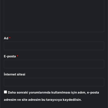
r
u
m
*
Ad
*
E-posta
*
İnternet sitesi
Daha sonraki yorumlarımda kullanılması için adım, e-posta
adresim ve site adresim bu tarayıcıya kaydedilsin.