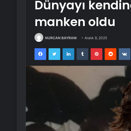
Dünyayı kendin
manken oldu
NURCAN BAYRAM
Aralık 9, 2025
Facebook
Twitter
LinkedIn
Tumblr
Pinterest
Reddit