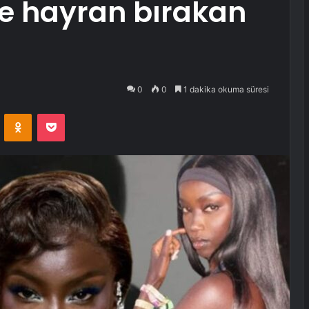
e hayran bırakan
0
0
1 dakika okuma süresi
VKontakte
Odnoklassniki
Pocket