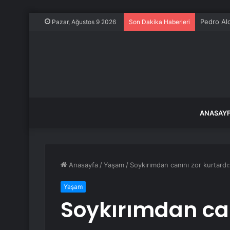
Pedro Al
Pazar, Ağustos 9 2026
Son Dakika Haberleri
ANASAY
Anasayfa
/
Yaşam
/
Soykırımdan canını zor kurtard
Yaşam
Soykırımdan can