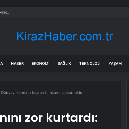
onso’dan Özge Özacar’a anlamlı hediye
FA
HABER
EKONOMI
SAĞLIK
TEKNOLOJI
YAŞAM
ı: Dünyayı kendine hayran bırakan manken oldu
ını zor kurtardı: