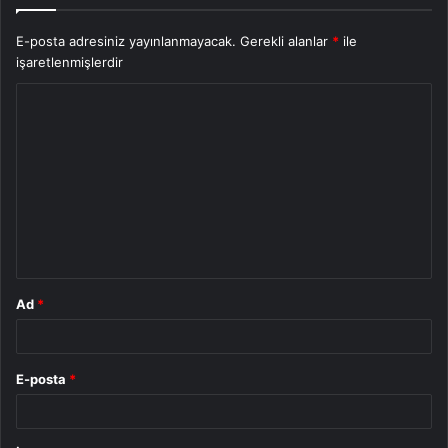
E-posta adresiniz yayınlanmayacak.
Gerekli alanlar
*
ile
işaretlenmişlerdir
Y
o
r
u
m
*
Ad
*
E-posta
*