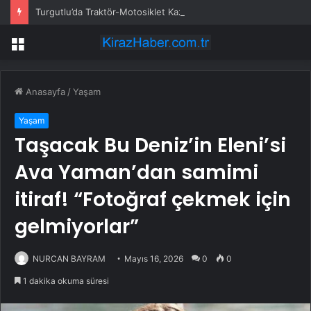
Turgutlu’da Traktör-Motosiklet Kazası
Menü
Anasayfa
/
Yaşam
Yaşam
Taşacak Bu Deniz’in Eleni’si
Ava Yaman’dan samimi
itiraf! “Fotoğraf çekmek için
gelmiyorlar”
NURCAN BAYRAM
Mayıs 16, 2026
0
0
1 dakika okuma süresi