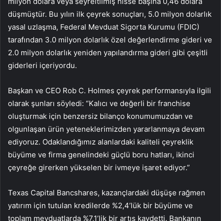
milyon dolara veya seyreltilmiş hisse başına 0,46 dolara
düşmüştür. Bu yılın ilk çeyrek sonuçları, 5.0 milyon dolarlık
yasal uzlaşma, Federal Mevduat Sigorta Kurumu (FDIC)
tarafından 3.0 milyon dolarlık özel değerlendirme gideri ve
2.0 milyon dolarlık yeniden yapılandırma gideri gibi çeşitli
giderleri içeriyordu.
Başkan ve CEO Rob C. Holmes çeyrek performansıyla ilgili
olarak şunları söyledi: “Kalıcı ve değerli bir franchise
oluşturmak için benzersiz bilanço konumumuzdan ve
olgunlaşan ürün yeteneklerimizden yararlanmaya devam
ediyoruz. Odaklandığımız alanlardaki kaliteli çeyreklik
büyüme ve firma genelindeki güçlü boru hatları, ikinci
çeyreğe girerken yükselen bir ivmeye işaret ediyor.”
Texas Capital Bancshares, kazançlardaki düşüşe rağmen
yatırım için tutulan kredilerde %2,4’lük bir büyüme ve
toplam mevduatlarda %7,1’lik bir artış kaydetti. Bankanın