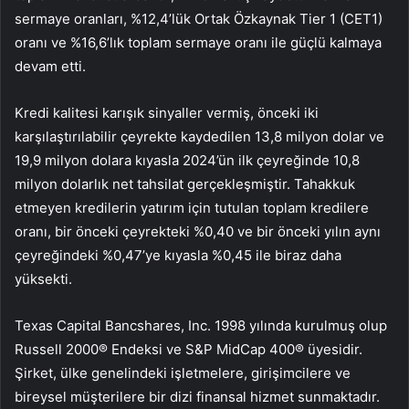
sermaye oranları, %12,4’lük Ortak Özkaynak Tier 1 (CET1)
oranı ve %16,6’lık toplam sermaye oranı ile güçlü kalmaya
devam etti.
Kredi kalitesi karışık sinyaller vermiş, önceki iki
karşılaştırılabilir çeyrekte kaydedilen 13,8 milyon dolar ve
19,9 milyon dolara kıyasla 2024’ün ilk çeyreğinde 10,8
milyon dolarlık net tahsilat gerçekleşmiştir. Tahakkuk
etmeyen kredilerin yatırım için tutulan toplam kredilere
oranı, bir önceki çeyrekteki %0,40 ve bir önceki yılın aynı
çeyreğindeki %0,47’ye kıyasla %0,45 ile biraz daha
yüksekti.
Texas Capital Bancshares, Inc. 1998 yılında kurulmuş olup
Russell 2000® Endeksi ve S&P MidCap 400® üyesidir.
Şirket, ülke genelindeki işletmelere, girişimcilere ve
bireysel müşterilere bir dizi finansal hizmet sunmaktadır.