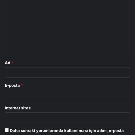
Y
o
r
u
m
*
Ad
*
E-posta
*
İnternet sitesi
Daha sonraki yorumlarımda kullanılması için adım, e-posta