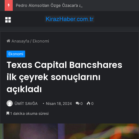
Pedro Alonso’dan Özge Özacar’a anlamlı hediye
Menü
Anasayfa
/
Ekonomi
Ekonomi
Texas Capital Bancshares
ilk çeyrek sonuçlarını
açıkladı
ÜMİT SAVĞA
Nisan 18, 2024
0
0
1 dakika okuma süresi