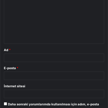
Y
o
r
u
m
*
Ad
*
E-posta
*
İnternet sitesi
Daha sonraki yorumlarımda kullanılması için adım, e-posta