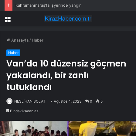
Kahramanmaraş’ta işyerinde yangın
Menü
Anasayfa
/
Haber
Haber
Van’da 10 düzensiz göçmen
yakalandı, bir zanlı
tutuklandı
NESLİHAN BOLAT
Ağustos 4, 2023
0
5
Bir dakikadan az