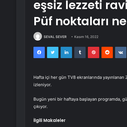
eşsiz lezzeti ravi
Püf noktaları ne
SEVAL SEVER
Kasım 16, 2022
Facebook
Twitter
LinkedIn
Tumblr
Pinterest
Reddit
Hafta içi her gün TV8 ekranlarında yayınlanan 
izleniyor.
Bugün yeni bir haftaya başlayan programda, günü
çıkıyor.
İlgili Makaleler