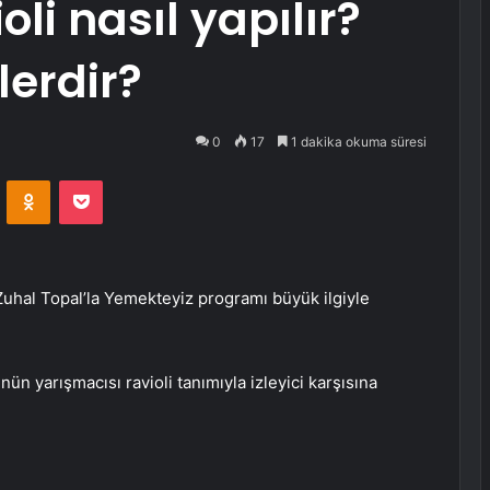
oli nasıl yapılır?
lerdir?
0
17
1 dakika okuma süresi
VKontakte
Odnoklassniki
Pocket
Zuhal Topal’la Yemekteyiz programı büyük ilgiyle
n yarışmacısı ravioli tanımıyla izleyici karşısına