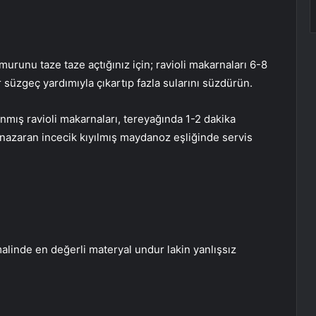
urunu taze taze açtığınız için; ravioli makarnaları 6-8
 süzgeç yardımıyla çıkartıp fazla sularını süzdürün.
anmış ravioli makarnaları, tereyağında 1-2 dakika
e nazaran incecik kıyılmış maydanoz eşliğinde servis
linde en değerli materyal undur lakin yanlışsız