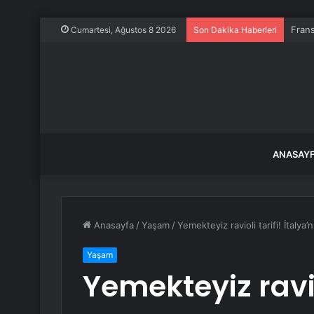
Frans
Cumartesi, Ağustos 8 2026
Son Dakika Haberleri
ANASAY
Anasayfa
/
Yaşam
/
Yemekteyiz ravioli tarifi! İtalya’n
Yaşam
Yemekteyiz raviol