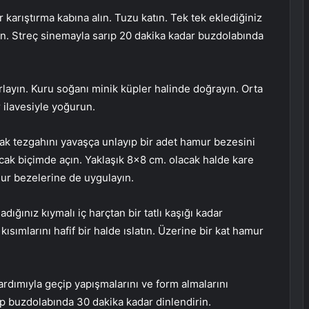
 karıştırma kabına alın. Tuzu katın. Tek tek eklediğiniz
n. Streç sinemayla sarıp 20 dakika kadar buzdolabında
rlayın. Kuru soğanı minik küpler halinde doğrayın. Orta
r ilavesiyle yoğurun.
ak tezgahını yavaşça unlayıp bir adet hamur bezesini
acak biçimde açın. Yaklaşık 8×8 cm. olacak halde kare
mur bezelerine de uygulayın.
ığınız kıymalı iç harçtan bir tatlı kaşığı kadar
ısımlarını hafif bir halde ıslatın. Üzerine bir kat hamur
 yardımıyla geçip yapışmalarını ve form almalarını
üp buzdolabında 30 dakika kadar dinlendirin.