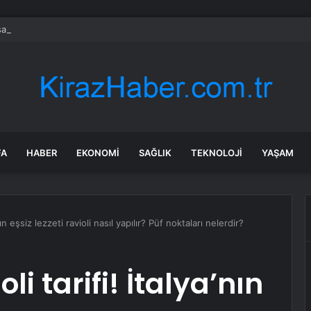
a’daki yangınlarda 4 itfaiye eri hayatını kaybetti
FA
HABER
EKONOMI
SAĞLIK
TEKNOLOJI
YAŞAM
ın eşsiz lezzeti ravioli nasıl yapılır? Püf noktaları nelerdir?
i tarifi! İtalya’nın