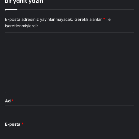
Bir yanıt yazın
E-posta adresiniz yayınlanmayacak.
Gerekli alanlar
*
ile
işaretlenmişlerdir
Y
o
r
u
m
*
Ad
*
E-posta
*