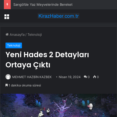
Sarıgöl’de Yaz Meyvelerinde Bereket
Menü
Anasayfa
/
Teknoloji
Teknoloji
Yeni Hades 2 Detayları
Ortaya Çıktı
MEHMET HAZBİN KAZBEK
Nisan 19, 2024
0
0
1 dakika okuma süresi