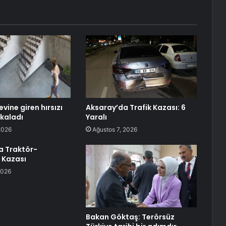
evine giren hırsızı
Aksaray’da Trafik Kazası: 6
kaladı
Yaralı
2026
Ağustos 7, 2026
a Traktör-
 Kazası
2026
Bakan Göktaş: Terörsüz