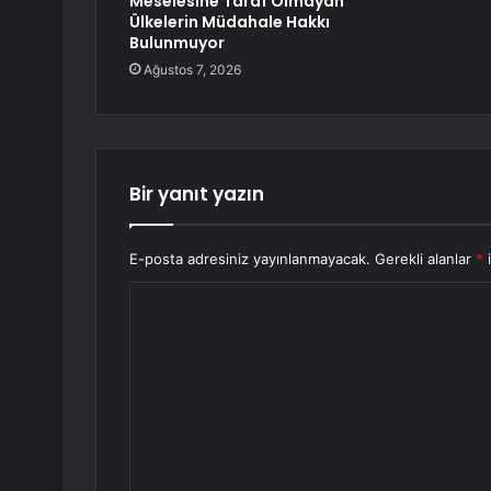
Meselesine Taraf Olmayan
Ülkelerin Müdahale Hakkı
Bulunmuyor
Ağustos 7, 2026
Bir yanıt yazın
E-posta adresiniz yayınlanmayacak.
Gerekli alanlar
*
i
Y
o
r
u
m
*