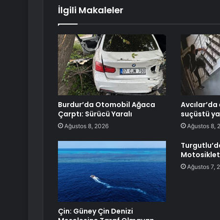
İlgili Makaleler
Burdur’da Otomobil Ağaca
Avcılar’da 
Çarptı: Sürücü Yaralı
suçüstü ya
Ağustos 8, 2026
Ağustos 8, 
Turgutlu’d
Motosiklet
Ağustos 7, 
Çin: Güney Çin Denizi