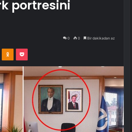
 portresini
0
0
Bir dakikadan az
VKontakte
Odnoklassniki
Pocket