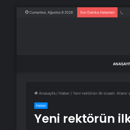
Frans
Cumartesi, Ağustos 8 2026
Son Dakika Haberleri
ANASAY
Anasayfa
/
Haber
/
Yeni rektörün ilk icraatı: Atanı
Haber
Yeni rektörün ilk