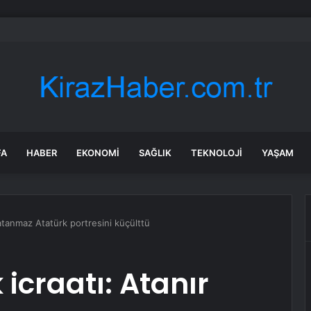
a’daki yangınlarda 4 itfaiye eri hayatını kaybetti
FA
HABER
EKONOMI
SAĞLIK
TEKNOLOJI
YAŞAM
r atanmaz Atatürk portresini küçülttü
 icraatı: Atanır