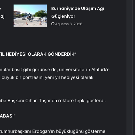
e
Burhaniye’de Ulaşım Ağı
aj
Güçleniyor
Ağustos 8, 2026
YIL HEDİYESİ OLARAK GÖNDERDİK”
nular basit gibi görünse de, üniversitelerin Atatürk’e
n büyük bir portresini yeni yıl hediyesi olarak
e Başkanı Cihan Taşar da rektöre tepki gösterdi.
ABASI”
n “Cumhurbaşkanı Erdoğan’ın büyüklüğünü gösterme