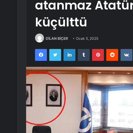
atanmaz Atatürk
küçülttü
DİLAN BİÇER
Ocak 5, 2025
Facebook
Twitter
LinkedIn
Tumblr
Pinterest
Reddit