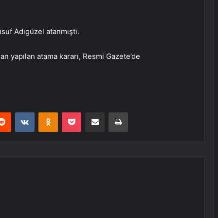
usuf Adıgüzel atanmıştı.
n yapılan atama kararı, Resmi Gazete’de
erest
Reddit
VKontakte
Odnoklassniki
Pocket
E-Posta ile paylaş
Yazdır