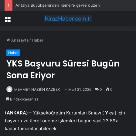
Antalya Büyükşehir’den Kemer’e çevre düzenleme
Menü
Anasayfa
/
Haber
Haber
YKS Başvuru Süresi Bugün
Sona Eriyor
MEHMET HAZBİN KAZBEK
Mart 21, 2026
0
0
Bir dakikadan az
(ANKARA) –
Yükseköğretim Kurumları Sınavı (
Yks
) için
başvuru ve ücret ödeme işlemleri bugün saat 23.59’a
kadar tamamlanabilecek.