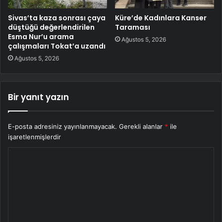
Sivas’ta kaza sonrası çaya
Küre’de Kadınlara Kanser
düştüğü değerlendirilen
Taraması
Esma Nur’u arama
Ağustos 5, 2026
çalışmaları Tokat’a uzandı
Ağustos 5, 2026
Bir yanıt yazın
E-posta adresiniz yayınlanmayacak.
Gerekli alanlar
*
ile
işaretlenmişlerdir
Y
o
r
u
m