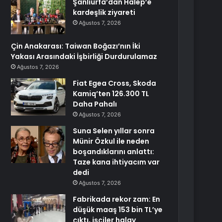
Şanlıurfa’dan Halep’e
kardeşlik ziyareti
Ağustos 7, 2026
Çin Anakarası: Taiwan Boğazı’nın İki
Yakası Arasındaki İşbirliği Durdurulamaz
Ağustos 7, 2026
Fiat Egea Cross, Skoda
Kamiq’ten 126.300 TL
Daha Pahalı
Ağustos 7, 2026
Suna Selen yıllar sonra
Münir Özkul ile neden
boşandıklarını anlattı:
Taze kana ihtiyacım var
dedi
Ağustos 7, 2026
Fabrikada rekor zam: En
düşük maaş 153 bin TL’ye
çıktı, işçiler halay