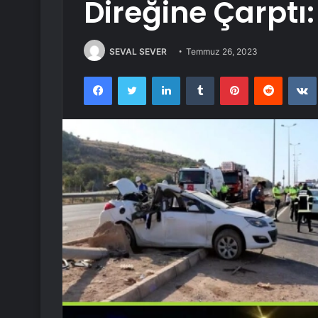
Direğine Çarptı: 
SEVAL SEVER
Temmuz 26, 2023
Facebook
Twitter
LinkedIn
Tumblr
Pinterest
Reddit