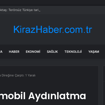
taş: Terörsüz Türkiye tarihi bir adımdır
FA
HABER
EKONOMI
SAĞLIK
TEKNOLOJI
YAŞAM
Direğine Çarptı: 1 Yaralı
omobil Aydınlatma