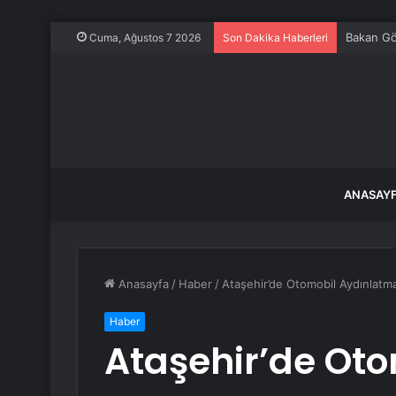
Bakan Gök
Cuma, Ağustos 7 2026
Son Dakika Haberleri
ANASAY
Anasayfa
/
Haber
/
Ataşehir’de Otomobil Aydınlatma 
Haber
Ataşehir’de Ot