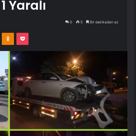
1 Yaralı
0
5
Bir dakikadan az
VKontakte
Odnoklassniki
Pocket