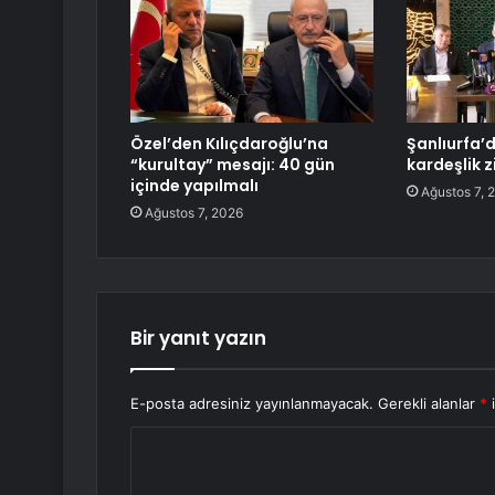
Özel’den Kılıçdaroğlu’na
Şanlıurfa’
“kurultay” mesajı: 40 gün
kardeşlik z
içinde yapılmalı
Ağustos 7, 
Ağustos 7, 2026
Bir yanıt yazın
E-posta adresiniz yayınlanmayacak.
Gerekli alanlar
*
i
Y
o