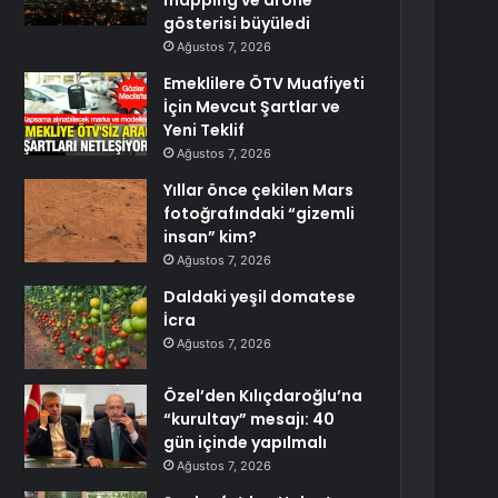
mapping ve drone
gösterisi büyüledi
Ağustos 7, 2026
Emeklilere ÖTV Muafiyeti
İçin Mevcut Şartlar ve
Yeni Teklif
Ağustos 7, 2026
Yıllar önce çekilen Mars
fotoğrafındaki “gizemli
insan” kim?
Ağustos 7, 2026
Daldaki yeşil domatese
İcra
Ağustos 7, 2026
Özel’den Kılıçdaroğlu’na
“kurultay” mesajı: 40
gün içinde yapılmalı
Ağustos 7, 2026