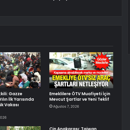
etkili: Gazze
Emeklilere ÖTV Muafiyeti İçin
ılın İlk Yarısında
Mevcut Şartlar ve Yeni Teklif
ük Vakası
Ağustos 7, 2026
2026
Çin Anakarası: Taiwan