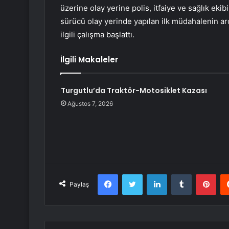
üzerine olay yerine polis, itfaiye ve sağlık eki
sürücü olay yerinde yapılan ilk müdahalenin ard
ilgili çalışma başlattı.
İlgili Makaleler
Turgutlu’da Traktör-Motosiklet Kazası
Ağustos 7, 2026
Facebook
Twitter
LinkedIn
Tumblr
Pint
Paylaş