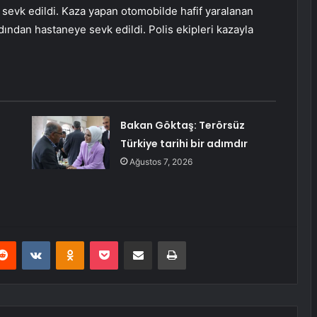
bi sevk edildi. Kaza yapan otomobilde hafif yaralanan
ından hastaneye sevk edildi. Polis ekipleri kazayla
Bakan Göktaş: Terörsüz
Türkiye tarihi bir adımdır
Ağustos 7, 2026
erest
Reddit
VKontakte
Odnoklassniki
Pocket
E-Posta ile paylaş
Yazdır