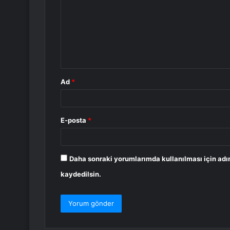
r
u
m
*
Ad
*
E-posta
*
Daha sonraki yorumlarımda kullanılması için adı
kaydedilsin.